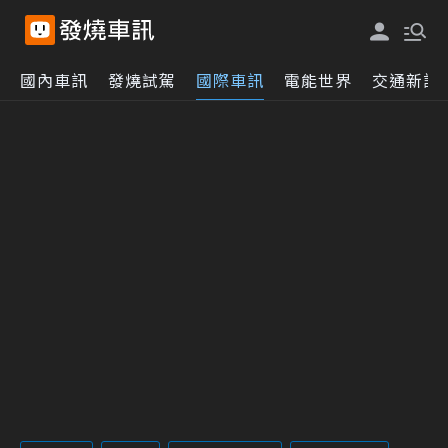
國內車訊
發燒試駕
國際車訊
電能世界
交通新訊