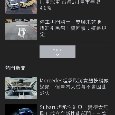
用車冠軍 台灣2月車市年增
4.8%
停車再開騎士「雙腳未著地」
遭罰引民怨！警回覆：這是規
定
More
熱門新聞
Mercedes坦承取消實體按鍵做
過頭 但車內大螢幕不會因此
消失
Subaru坦承性能車「變得太無
聊」成立全新性能部門，三款