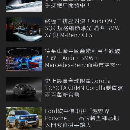
手排跑車開發中！
終極三排座對決！Audi Q9 /
SQ9 規格細節曝光 瞄準 BMW
X7 與 M-Benz GLS
德系車廠中國產能利用率跌破
五成 Audi、BMW、
Mercedes-Benz面臨市場需求
轉變
史上最貴全球限量Corolla
TOYOTA GRMN Corolla要價破
兩百萬新台幣
Ford砍平價車拚「越野界
Porsche」 品牌轉型卻恐把
入門客群拱手讓人