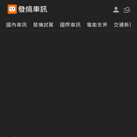
國內車訊
發燒試駕
國際車訊
電能世界
交通新訊