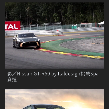
影／Nissan GT-R50 by Italdesign挑戰Spa
賽道