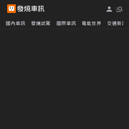
國內車訊
發燒試駕
國際車訊
電能世界
交通新訊