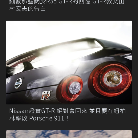
細數那些關於R35 GT-R的回憶 GT-R教父田
村宏志的告白
Nissan證實GT-R 絕對會回來 並且要在紐柏
林擊敗 Porsche 911！