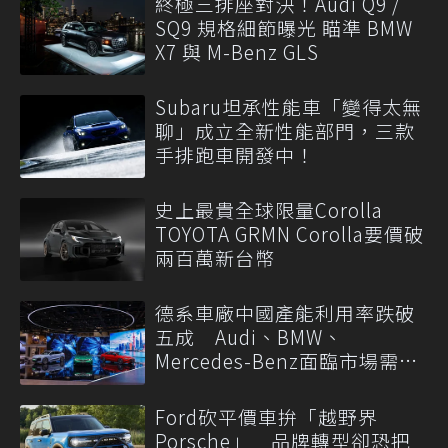
終極三排座對決！Audi Q9 /
SQ9 規格細節曝光 瞄準 BMW
X7 與 M-Benz GLS
Subaru坦承性能車「變得太無
聊」成立全新性能部門，三款
手排跑車開發中！
史上最貴全球限量Corolla
TOYOTA GRMN Corolla要價破
兩百萬新台幣
德系車廠中國產能利用率跌破
五成 Audi、BMW、
Mercedes-Benz面臨市場需求
轉變
Ford砍平價車拚「越野界
Porsche」 品牌轉型卻恐把