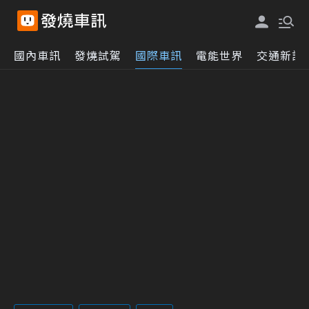
國內車訊
發燒試駕
國際車訊
電能世界
交通新訊