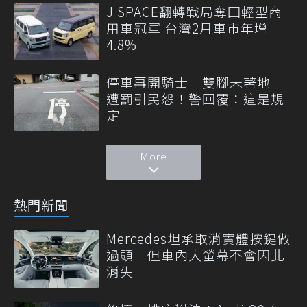
J SPACE翻轉戰局奪回輕型商
用車冠軍 台灣2月車市年增
4.8%
停車再開騎士「雙腳未著地」
遭罰引民怨！警回覆：這是規
定
More
熱門新聞
Mercedes坦承取消實體按鍵做
過頭 但車內大螢幕不會因此
消失