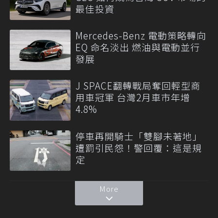
最佳投資
Mercedes-Benz 電動策略轉向
EQ 命名淡出 燃油與電動並行
發展
J SPACE翻轉戰局奪回輕型商
用車冠軍 台灣2月車市年增
4.8%
停車再開騎士「雙腳未著地」
遭罰引民怨！警回覆：這是規
定
More