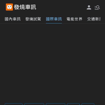
國內車訊
發燒試駕
國際車訊
電能世界
交通新訊