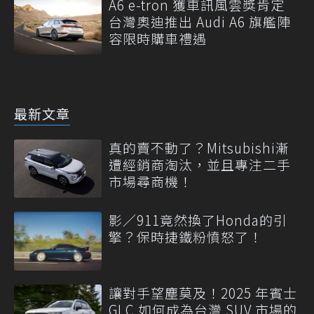
A6 e-tron 獲車訊風雲獎肯定
台灣奧迪推出 Audi A6 旗艦陣
容限時購車禮遇
最新文章
真的賣不動了？Mitsubishi漸
遭經銷商淘汰，並且專注二手
市場尋商機！
影／911竟然換了Honda的引
擎？保時捷鐵粉憤怒了！
讓對手望塵莫及！2025 年賓士
GLC 如何成為台灣 SUV 市場的