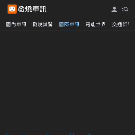
國內車訊
發燒試駕
國際車訊
電能世界
交通新訊