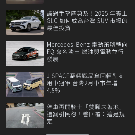
讓對手望塵莫及！2025 年賓士
GLC 如何成為台灣 SUV 市場的
最佳投資
Mercedes-Benz 電動策略轉向
EQ 命名淡出 燃油與電動並行
發展
J SPACE翻轉戰局奪回輕型商
用車冠軍 台灣2月車市年增
4.8%
停車再開騎士「雙腳未著地」
遭罰引民怨！警回覆：這是規
定