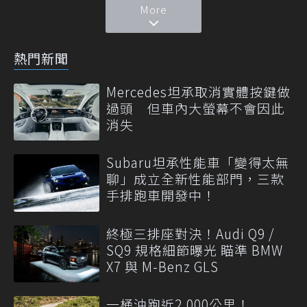
More
熱門新聞
Mercedes坦承取消實體按鍵做
過頭 但車內大螢幕不會因此
消失
Subaru坦承性能車「變得太無
聊」成立全新性能部門，三款
手排跑車開發中！
終極三排座對決！Audi Q9 /
SQ9 規格細節曝光 瞄準 BMW
X7 與 M-Benz GLS
一桶油跑近2,000公里！