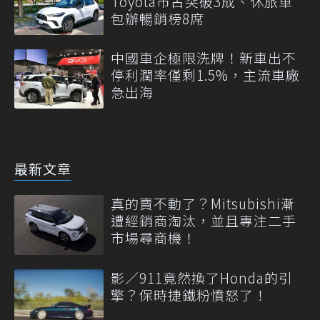
Toyota市占突破3成、休旅車
包辦暢銷榜8席
中國車企極限洗牌！新車出不
停利潤率僅剩1.5%，主流車廠
急出海
最新文章
真的賣不動了？Mitsubishi漸
遭經銷商淘汰，並且專注二手
市場尋商機！
影／911竟然換了Honda的引
擎？保時捷鐵粉憤怒了！