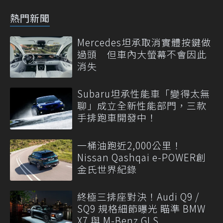
熱門新聞
Mercedes坦承取消實體按鍵做
過頭 但車內大螢幕不會因此
消失
Subaru坦承性能車「變得太無
聊」成立全新性能部門，三款
手排跑車開發中！
一桶油跑近2,000公里！
Nissan Qashqai e-POWER創
金氏世界紀錄
終極三排座對決！Audi Q9 /
SQ9 規格細節曝光 瞄準 BMW
X7 與 M-Benz GLS