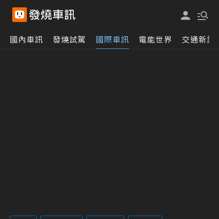
國內車訊
發燒試駕
國際車訊
電能世界
交通新訊