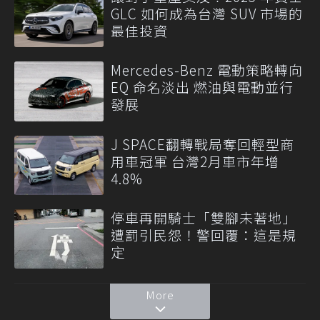
GLC 如何成為台灣 SUV 市場的
最佳投資
Mercedes-Benz 電動策略轉向
EQ 命名淡出 燃油與電動並行
發展
J SPACE翻轉戰局奪回輕型商
用車冠軍 台灣2月車市年增
4.8%
停車再開騎士「雙腳未著地」
遭罰引民怨！警回覆：這是規
定
More