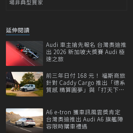
場非典型買家
延伸閱讀
Audi 車主搶先報名 台灣奧迪推
出 2026 新加坡大獎賽 Audi 極
速之旅
前三年日付 168 元！ 福斯商旅
針對 Caddy Cargo 推出「德系
質感 精算圓夢」與「打天下」
專案
A6 e-tron 獲車訊風雲獎肯定
台灣奧迪推出 Audi A6 旗艦陣
容限時購車禮遇