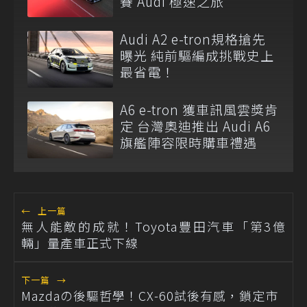
賽 Audi 極速之旅
Audi A2 e-tron規格搶先
曝光 純前驅編成挑戰史上
最省電！
A6 e-tron 獲車訊風雲獎肯
定 台灣奧迪推出 Audi A6
旗艦陣容限時購車禮遇
←
上一篇
無人能敵的成就！Toyota豐田汽車「第3億
輛」量產車正式下線
下一篇
→
Mazdaの後驅哲學！CX-60試後有感，鎖定市