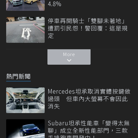
4.8%
停車再開騎士「雙腳未著地」
遭罰引民怨！警回覆：這是規
定
More
熱門新聞
Mercedes坦承取消實體按鍵做
過頭 但車內大螢幕不會因此
消失
Subaru坦承性能車「變得太無
聊」成立全新性能部門，三款
手排跑車開發中！