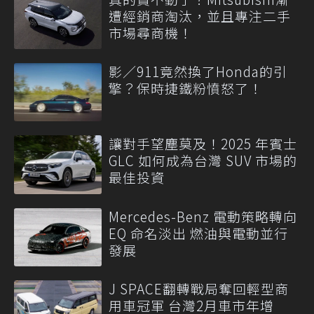
遭經銷商淘汰，並且專注二手
市場尋商機！
影／911竟然換了Honda的引
擎？保時捷鐵粉憤怒了！
讓對手望塵莫及！2025 年賓士
GLC 如何成為台灣 SUV 市場的
最佳投資
Mercedes-Benz 電動策略轉向
EQ 命名淡出 燃油與電動並行
發展
J SPACE翻轉戰局奪回輕型商
用車冠軍 台灣2月車市年增