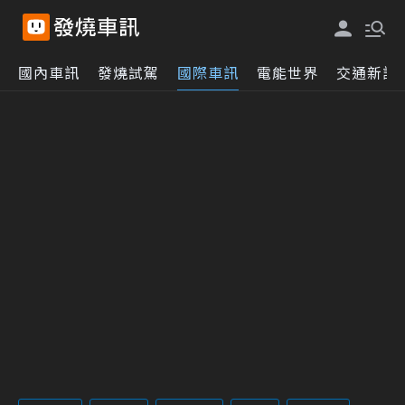
國內車訊
發燒試駕
國際車訊
電能世界
交通新訊