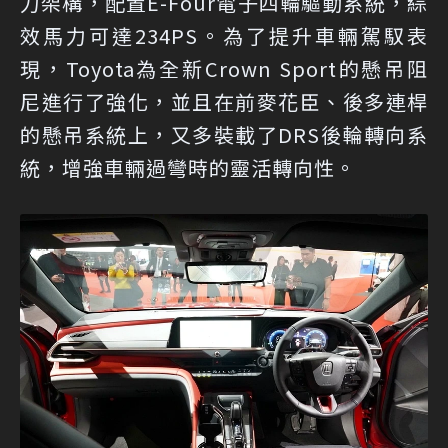
力架構，配置E-Four電子四輪驅動系統，綜
效馬力可達234PS。為了提升車輛駕馭表
現，Toyota為全新Crown Sport的懸吊阻
尼進行了強化，並且在前麥花臣、後多連桿
的懸吊系統上，又多裝載了DRS後輪轉向系
統，增強車輛過彎時的靈活轉向性。