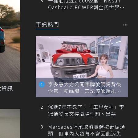
一桶油跑近2,000公里！Nissan
Qashqai e-POWER創金氏世界紀
錄
車訊熱門
李多慧大方公開車牌號碼揭背後
改款資訊
含意！粉絲讚：忘記停哪還能幫
忙找車
沉默7年不忍了！「車界女神」李
冠儀發長文控職場性騷、黑幕
Mercedes坦承取消實體按鍵做過
頭 但車內大螢幕不會因此消失