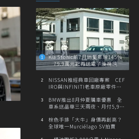
Kia Stonic前7月銷量年增145%
79.9萬元起再送電子後視鏡
NISSAN推經典車回廠專案 CEF
IRO與INFINITI老車原廠零件最
低1折
BMW推出8月仲夏購車優惠 全
車系送晶華三天兩夜、月付5,900
元起
棕色手排「大牛」身價再創高？
全球唯一Murciélago SV拍賣