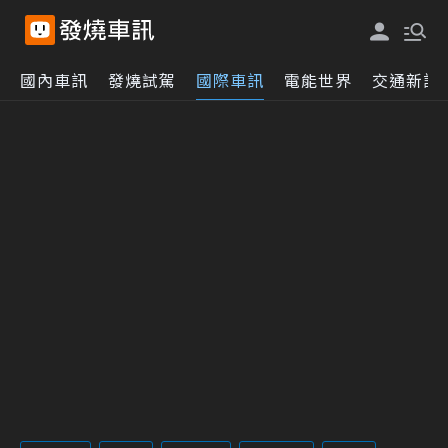
國內車訊
發燒試駕
國際車訊
電能世界
交通新訊