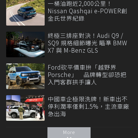
一桶油跑近2,000公里！
Nissan Qashqai e-POWER創
金氏世界紀錄
終極三排座對決！Audi Q9 /
SQ9 規格細節曝光 瞄準 BMW
X7 與 M-Benz GLS
Ford砍平價車拚「越野界
Porsche」 品牌轉型卻恐把
入門客群拱手讓人
中國車企極限洗牌！新車出不
停利潤率僅剩1.5%，主流車廠
急出海
More