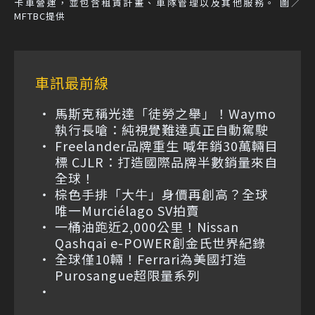
卡車營運，並包含租賃計畫、車隊管理以及其他服務。 圖／
MFTBC提供
車訊最前線
馬斯克稱光達「徒勞之舉」！Waymo
執行長嗆：純視覺難達真正自動駕駛
Freelander品牌重生 喊年銷30萬輛目
標 CJLR：打造國際品牌半數銷量來自
全球！
棕色手排「大牛」身價再創高？全球
唯一Murciélago SV拍賣
一桶油跑近2,000公里！Nissan
Qashqai e-POWER創金氏世界紀錄
全球僅10輛！Ferrari為美國打造
Purosangue超限量系列