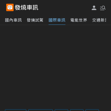
國內車訊
發燒試駕
國際車訊
電能世界
交通新訊