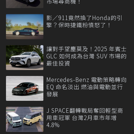
市場尋商機！
影／911竟然換了Honda的引
擎？保時捷鐵粉憤怒了！
讓對手望塵莫及！2025 年賓士
GLC 如何成為台灣 SUV 市場的
最佳投資
Mercedes-Benz 電動策略轉向
EQ 命名淡出 燃油與電動並行
發展
J SPACE翻轉戰局奪回輕型商
用車冠軍 台灣2月車市年增
4.8%