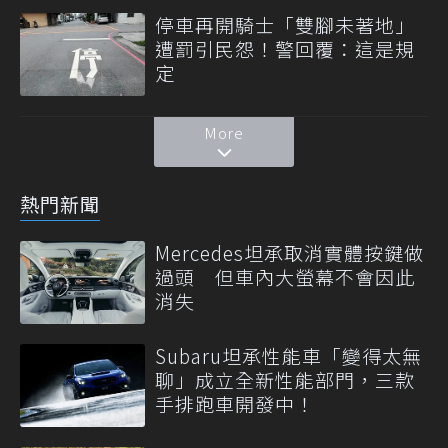
停車再開騎士「雙腳未著地」
遭罰引民怨！警回覆：這是規
定
More
熱門新聞
Mercedes坦承取消實體按鍵做
過頭 但車內大螢幕不會因此
消失
Subaru坦承性能車「變得太無
聊」成立全新性能部門，三款
手排跑車開發中！