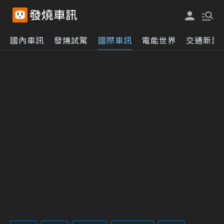
國內車訊
發燒試駕
國際車訊
電能世界
交通新訊