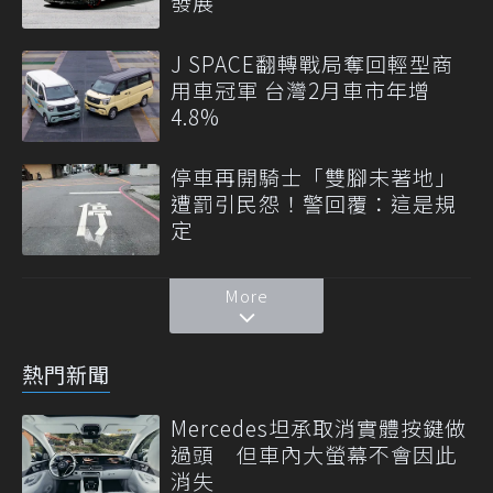
發展
J SPACE翻轉戰局奪回輕型商
用車冠軍 台灣2月車市年增
4.8%
停車再開騎士「雙腳未著地」
遭罰引民怨！警回覆：這是規
定
More
熱門新聞
Mercedes坦承取消實體按鍵做
過頭 但車內大螢幕不會因此
消失