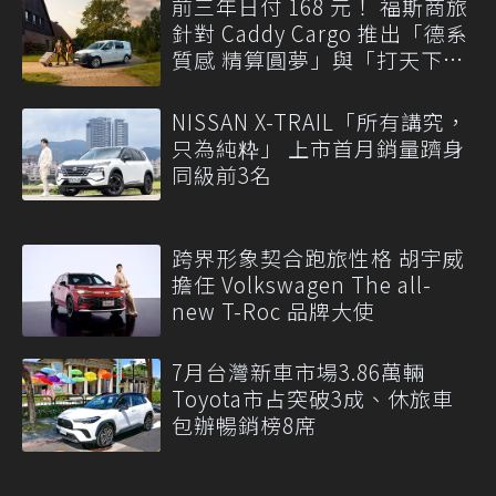
前三年日付 168 元！ 福斯商旅
針對 Caddy Cargo 推出「德系
質感 精算圓夢」與「打天下」
專案
NISSAN X-TRAIL「所有講究，
只為純粋」 上市首月銷量躋身
同級前3名
跨界形象契合跑旅性格 胡宇威
擔任 Volkswagen The all-
new T-Roc 品牌大使
7月台灣新車市場3.86萬輛
Toyota市占突破3成、休旅車
包辦暢銷榜8席