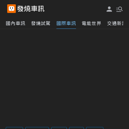
國內車訊
發燒試駕
國際車訊
電能世界
交通新訊