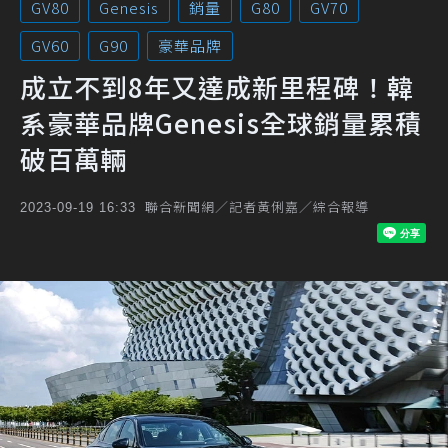
GV80
Genesis
銷量
G80
GV70
GV60
G90
豪華品牌
成立不到8年又達成新里程碑！韓
系豪華品牌Genesis全球銷量累積
破百萬輛
聯合新聞網／記者黃俐嘉／綜合報導
2023-09-19 16:33