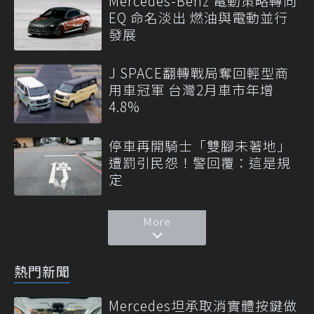
Mercedes-Benz 電動策略轉向
EQ 命名淡出 燃油與電動並行
發展
J SPACE翻轉戰局奪回輕型商
用車冠軍 台灣2月車市年增
4.8%
停車再開騎士「雙腳未著地」
遭罰引民怨！警回覆：這是規
定
More
熱門新聞
Mercedes坦承取消實體按鍵做