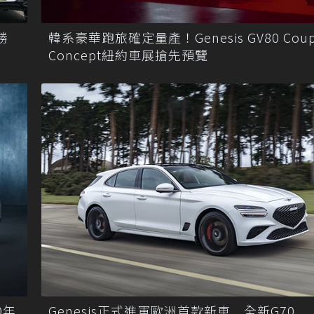
勝
韓系豪華跑旅確定量產！Genesis GV80 Cou
Concept紐約車展搶先預覽
0年
Genesis正式進軍歐洲首款新車 全新G70