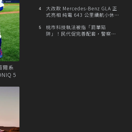
大改款 Mercedes-Benz GLA 正
式亮相 純電 643 公里續航小休
旅！
桃市科技執法被指「罰單陷
阱」！民代促完善配套，警察局
提數據回應
」首爾系
NIQ 5