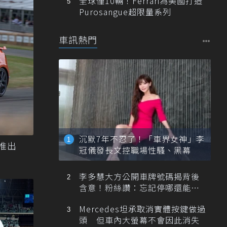
全球僅10輛！Ferrari為美國打造
Purosangue超限量系列
車訊熱門
沉默7年不忍了！「車界女神」李
定推出
冠儀發長文控職場性騷、黑幕
李多慧大方公開車牌號碼揭背後
含意！粉絲讚：忘記停哪還能幫
忙找車
Mercedes坦承取消實體按鍵做過
頭 但車內大螢幕不會因此消失