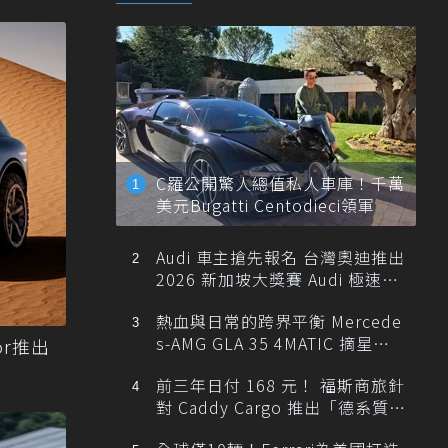
C羅公開驚人總值私人車庫！千萬
美元Bugatti Centodieci領軍
Audi 車主搶先報名 台灣奧迪推出
2026 新加坡大獎賽 Audi 極速之
旅
熱血與日常的跨界平衡 Mercede
s-AMG GLA 35 4MATIC 摘星版
tor推出
輕旅
前三年日付 168 元！ 福斯商旅針
對 Caddy Cargo 推出「德系質感
精算圓夢」與「打天下」專案