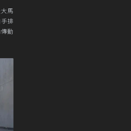
最大馬
自手排
輪傳動