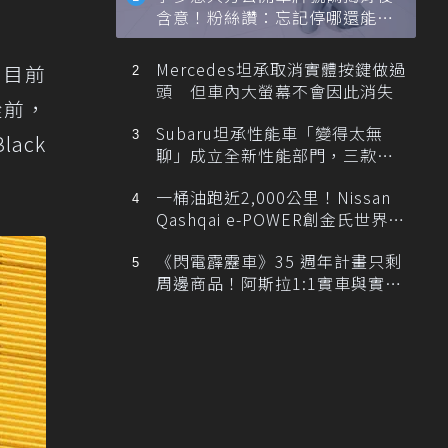
含意！粉絲讚：忘記停哪還能幫
忙找車
Mercedes坦承取消實體按鍵做過
如目前
頭 但車內大螢幕不會因此消失
從前，
Subaru坦承性能車「變得太無
ack
聊」成立全新性能部門，三款手
排跑車開發中！
一桶油跑近2,000公里！Nissan
Qashqai e-POWER創金氏世界紀
錄
《閃電霹靂車》35 週年計畫只剩
周邊商品！阿斯拉1:1實車與實體
展覽雙雙喊卡