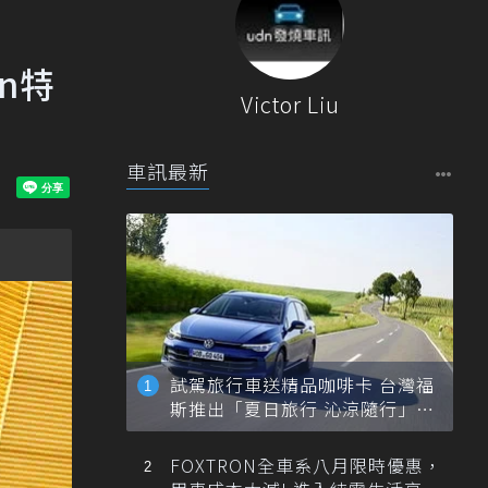
on特
Victor Liu
車訊最新
試駕旅行車送精品咖啡卡 台灣福
斯推出「夏日旅行 沁涼隨行」活
動
FOXTRON全車系八月限時優惠，