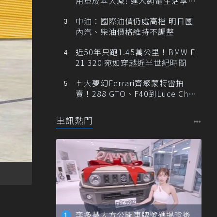
用車成本大減! 進入純電生活享
「零稅金＋零保養」新時代
中油：國際油價仍處高檔 明日國
內汽、柴油價格維持不調整
近50年只跑1.45萬公里！BMW E
21 320i宛如穿越近半世紀時間
七大夢幻Ferrari齊聚蒙特雷拍
賣！288 GTO、F40到Luce Cha
ssis 0一次登場
車訊熱門
李多慧大方公開車牌號碼揭背後