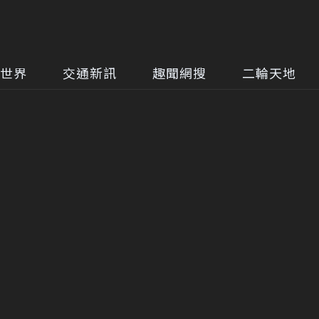
世界
交通新訊
趣聞網搜
二輪天地