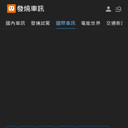
國內車訊
發燒試駕
國際車訊
電能世界
交通新訊