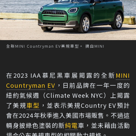
全新MINI Countryman EV美規車型。 摘自MINI
在2023 IAA慕尼黑車展揭露的全新
MINI
Countryman
EV
，日前品牌在一年一度的
紐約氣候週（Climate Week NYC）上揭露
了美規
車型
，並表示美規Country EV預計
會在2024年秋季進入美國市場販售。不過這
輛身披綠色塗裝的新
純電
車，並未藉由活動
場合公布美規車型的相關動力規格。