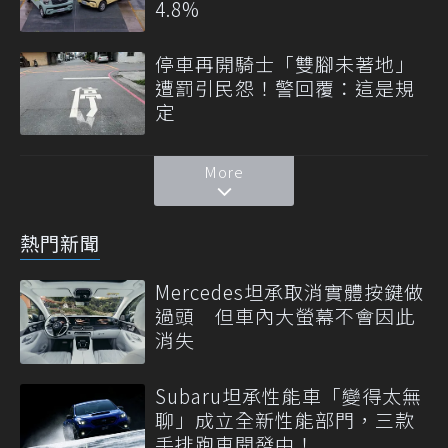
4.8%
停車再開騎士「雙腳未著地」
遭罰引民怨！警回覆：這是規
定
More
熱門新聞
Mercedes坦承取消實體按鍵做
過頭 但車內大螢幕不會因此
消失
Subaru坦承性能車「變得太無
聊」成立全新性能部門，三款
手排跑車開發中！