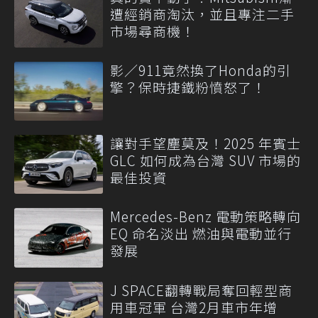
遭經銷商淘汰，並且專注二手
市場尋商機！
影／911竟然換了Honda的引
擎？保時捷鐵粉憤怒了！
讓對手望塵莫及！2025 年賓士
GLC 如何成為台灣 SUV 市場的
最佳投資
Mercedes-Benz 電動策略轉向
EQ 命名淡出 燃油與電動並行
發展
J SPACE翻轉戰局奪回輕型商
用車冠軍 台灣2月車市年增