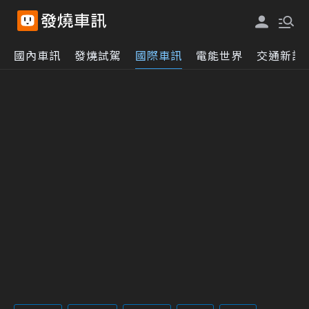
國內車訊
發燒試駕
國際車訊
電能世界
交通新訊