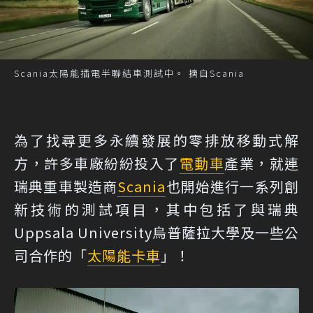
Scania太陽能插電半聯結車測試中。 摘自Scania
為了找尋更多永續發展的零排放移動式解
方，許多車廠紛紛投入了
電動車
產業，就連
瑞典重車製造商
Scania
也開始進行一系列創
新技術的測試項目，其中包括了與瑞典
Uppsala University烏普薩拉大學及一些公
司合作的「
太陽能
卡車
」！