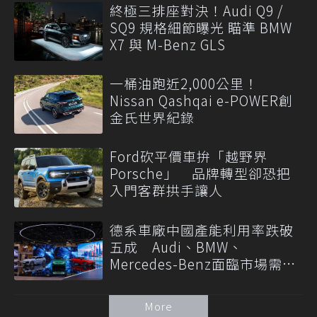
終極三排座對決！Audi Q9 /
SQ9 規格細節曝光 瞄準 BMW
X7 與 M-Benz GLS
一桶油跑近2,000公里！
Nissan Qashqai e-POWER創
金氏世界紀錄
Ford砍平價車拚「越野界
Porsche」 品牌轉型卻恐把
入門客群拱手讓人
德系車廠中國產能利用率跌破
五成 Audi、BMW、
Mercedes-Benz面臨市場需求
轉變
More