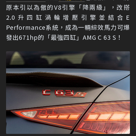
原本引以為傲的V8引擎「降兩級」，改搭
2.0升四缸渦輪增壓引擎並結合E
Performance系統，成為一輛綜效馬力可爆
發出671hp的「最強四缸」AMG C 63 S！