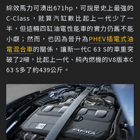
綜效馬力可湧出671hp，可說是史上最強的
C-Class，就算汽缸數比起上一代少了一
半，但這輛四缸油電性能車的實力仍舊不能
小覷；然而，也因為晉升為
PHEV
插電式油
電混合車
的關係，讓新一代C 63 S的車重突
破了2噸，比起上一代、純內燃機的V8版本C
63 S多了約439公斤。