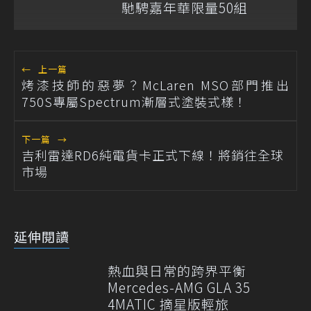
馳騁嘉年華限量50組
←
上一篇
烤漆技師的惡夢？McLaren MSO部門推出
750S專屬Spectrum漸層式塗裝式樣！
下一篇
→
吉利雷達RD6純電貨卡正式下線！將銷往全球
市場
延伸閱讀
熱血與日常的跨界平衡
Mercedes-AMG GLA 35
4MATIC 摘星版輕旅