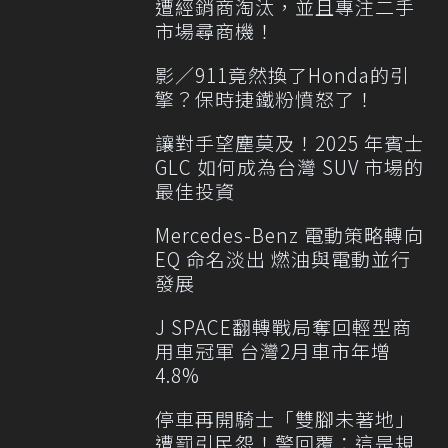
遭經銷商淘汰，並且專注二手
市場尋商機！
影／911竟然換了Honda的引
擎？保時捷鐵粉憤怒了！
讓對手望塵莫及！2025 年賓士
GLC 如何成為台灣 SUV 市場的
最佳投資
Mercedes-Benz 電動策略轉向
EQ 命名淡出 燃油與電動並行
發展
J SPACE翻轉戰局奪回輕型商
用車冠軍 台灣2月車市年增
4.8%
停車再開騎士「雙腳未著地」
遭罰引民怨！警回覆：這是規