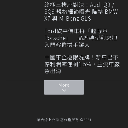
終極三排座對決！Audi Q9 /
SQ9 規格細節曝光 瞄準 BMW
X7 與 M-Benz GLS
Ford砍平價車拚「越野界
Porsche」 品牌轉型卻恐把
入門客群拱手讓人
中國車企極限洗牌！新車出不
停利潤率僅剩1.5%，主流車廠
急出海
More
聯合線上公司 著作權所有 ©2021