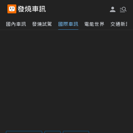
國內車訊
發燒試駕
國際車訊
電能世界
交通新訊