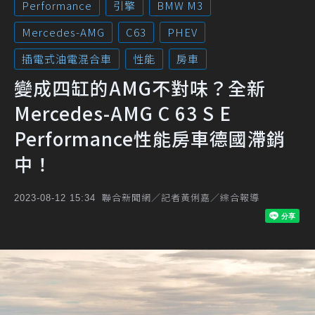
Performance
引擎
BMW M3
Mercedes-AMG
C63
PHEV
插電式油電混合車
性能
房車
變成四缸的AMG不對味？全新
Mercedes-AMG C 63 S E
Performance性能房車德國滯銷
中！
聯合新聞網／記者黃俐嘉／綜合報導
2023-08-12 15:34