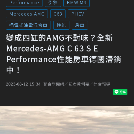
Performance
引擎
BMW M3
Mercedes-AMG
C63
PHEV
插電式油電混合車
性能
房車
變成四缸的AMG不對味？全新
Mercedes-AMG C 63 S E
Performance性能房車德國滯銷
中！
聯合新聞網／記者黃俐嘉／綜合報導
2023-08-12 15:34