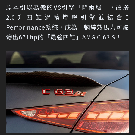
原本引以為傲的V8引擎「降兩級」，改搭
2.0升四缸渦輪增壓引擎並結合E
Performance系統，成為一輛綜效馬力可爆
發出671hp的「最強四缸」AMG C 63 S！