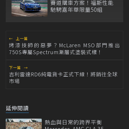
賽道購車方案！福斯性能
馳騁嘉年華限量50組
←
上一篇
烤漆技師的惡夢？McLaren MSO部門推出
750S專屬Spectrum漸層式塗裝式樣！
下一篇
→
吉利雷達RD6純電貨卡正式下線！將銷往全球
市場
延伸閱讀
熱血與日常的跨界平衡
Mercedes-AMG GLA 35