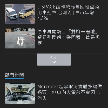
J SPACE翻轉戰局奪回輕型商
用車冠軍 台灣2月車市年增
4.8%
停車再開騎士「雙腳未著地」
遭罰引民怨！警回覆：這是規
定
More
熱門新聞
Mercedes坦承取消實體按鍵做
過頭 但車內大螢幕不會因此
消失