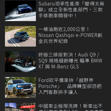
Subaru坦承性能車「變得太無
聊」成立全新性能部門，三款
手排跑車開發中！
一桶油跑近2,000公里！
Nissan Qashqai e-POWER創
金氏世界紀錄
終極三排座對決！Audi Q9 /
SQ9 規格細節曝光 瞄準 BMW
X7 與 M-Benz GLS
Ford砍平價車拚「越野界
Porsche」 品牌轉型卻恐把
入門客群拱手讓人
中國車企極限洗牌！新車出不