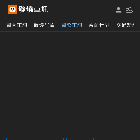
國內車訊
發燒試駕
國際車訊
電能世界
交通新訊