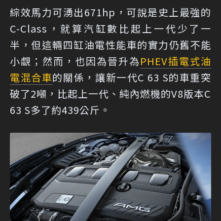
綜效馬力可湧出671hp，可說是史上最強的
C-Class，就算汽缸數比起上一代少了一
半，但這輛四缸油電性能車的實力仍舊不能
小覷；然而，也因為晉升為
PHEV
插電式油
電混合車
的關係，讓新一代C 63 S的車重突
破了2噸，比起上一代、純內燃機的V8版本C
63 S多了約439公斤。