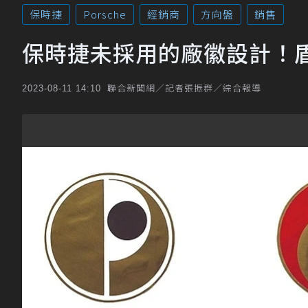
保時捷
Porsche
經銷商
方向盤
銷售
保時捷未採用的廠徽設計！
聯合新聞網／記者張振群／綜合報導
2023-08-11 14:10