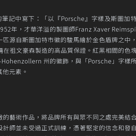
月27日的筆記中寫下：「以『Porsche』字樣及斯圖加
52年，才華洋溢的製圖師Franz Xaver Reimsp
一匹源自斯圖加特市徽的駿馬繪於金色盾牌之中
表著車輛在祖文豪森製造的高品質保證。紅黑相間的色
-Hohenzollern 州的徽飾，與「Porsche」字
其他元素。
緻的藝術作品，將品牌所有與眾不同之處完美結
設計師並未受過正式訓練，憑著堅定的信念和發