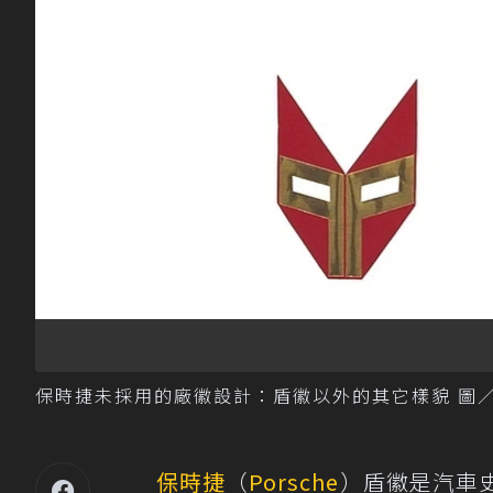
保時捷未採用的廠徽設計：盾徽以外的其它樣貌 圖／P
保時捷
（
Porsche
）盾徽是汽車