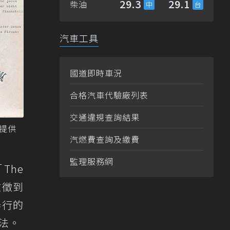
29.3
29.1
柴油
汽車工具
國道即時車況
合格汽車代驗廠列表
交通違規查詢結果
e提供
汽燃費查詢及繳費
監理服務網
The
收徵到
舉行的
想法。