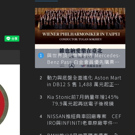
與世界頂尖樂團相遇 Mercedes-
Benz Pass 白金會員優先購票維
也納愛樂
動力與底盤全面進化 Aston Mart
in DB12 S 售 1,488 萬元起正式
登台
Kia Stonic前7月銷量年增145%
79.9萬元起再送電子後視鏡
NISSAN推經典車回廠專案 CEF
IRO與INFINITI老車原廠零件最
低1折