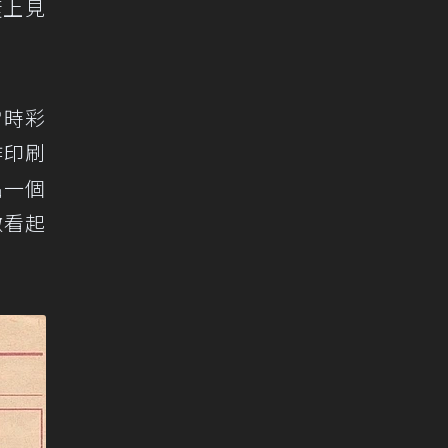
捷上見
當時彩
作印刷
出一個
徽看起