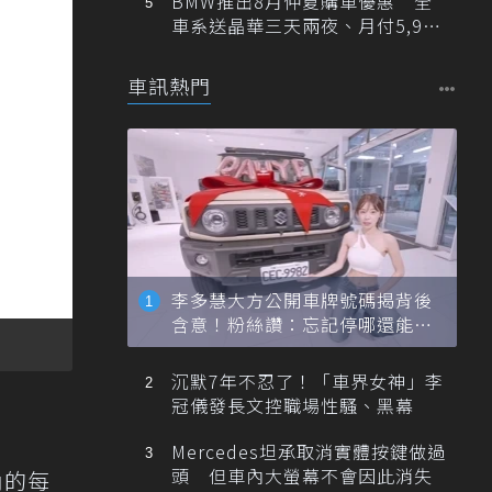
BMW推出8月仲夏購車優惠 全
車系送晶華三天兩夜、月付5,900
元起
車訊熱門
李多慧大方公開車牌號碼揭背後
含意！粉絲讚：忘記停哪還能幫
忙找車
沉默7年不忍了！「車界女神」李
冠儀發長文控職場性騷、黑幕
Mercedes坦承取消實體按鍵做過
頭 但車內大螢幕不會因此消失
內的每