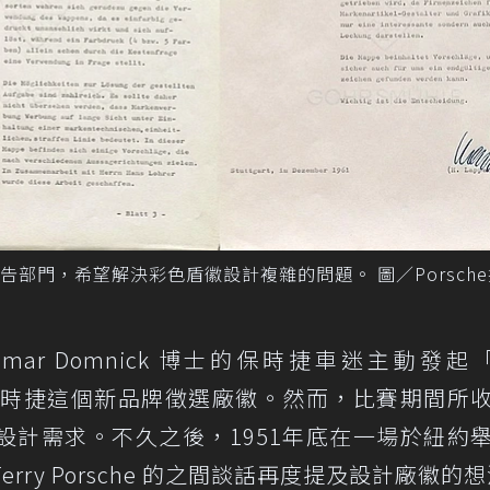
部門，希望解決彩色盾徽設計複雜的問題。 圖／Porsch
mar Domnick 博士的保時捷車迷主動發起「
，打算為保時捷這個新品牌徵選廠徽。然而，比賽期間所
設計需求。不久之後，1951年底在一場於紐約
Ferry Porsche 的之間談話再度提及設計廠徽的