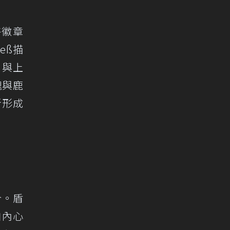
特徽章
ieß描
，與上
塊與鹿
樣所形成
合。盾
自內心