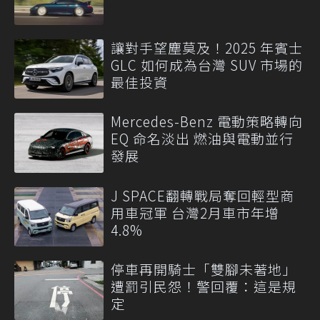
讓對手望塵莫及！2025 年賓士
GLC 如何成為台灣 SUV 市場的
最佳投資
Mercedes-Benz 電動策略轉向
EQ 命名淡出 燃油與電動並行
發展
J SPACE翻轉戰局奪回輕型商
用車冠軍 台灣2月車市年增
4.8%
停車再開騎士「雙腳未著地」
遭罰引民怨！警回覆：這是規
定