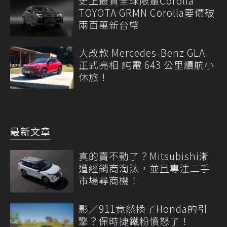
史上最貴全球限量Corolla
TOYOTA GRMN Corolla要價破
兩百萬新台幣
大改款 Mercedes-Benz GLA
正式亮相 純電 643 公里續航小
休旅！
最新文章
真的賣不動了？Mitsubishi漸
遭經銷商淘汰，並且專注二手
市場尋商機！
影／911竟然換了Honda的引
擎？保時捷鐵粉憤怒了！