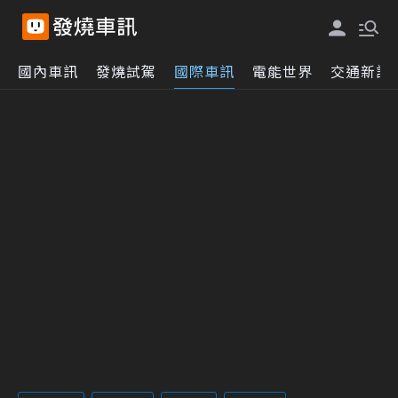
國內車訊
發燒試駕
國際車訊
電能世界
交通新訊