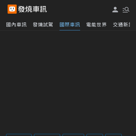
國內車訊
發燒試駕
國際車訊
電能世界
交通新訊