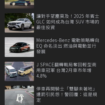
讓對手望塵莫及！2025 年賓士
GLC 如何成為台灣 SUV 市場的
最佳投資
Mercedes-Benz 電動策略轉向
EQ 命名淡出 燃油與電動並行
發展
J SPACE翻轉戰局奪回輕型商
用車冠軍 台灣2月車市年增
4.8%
停車再開騎士「雙腳未著地」
遭罰引民怨！警回覆：這是規
定