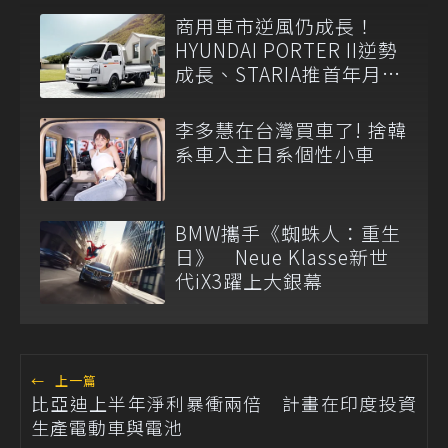
商用車市逆風仍成長！
HYUNDAI PORTER II逆勢
成長、STARIA推首年月付
6,999元
李多慧在台灣買車了! 捨韓
系車入主日系個性小車
BMW攜手《蜘蛛人：重生
日》 Neue Klasse新世
代iX3躍上大銀幕
←
上一篇
比亞迪上半年淨利暴衝兩倍 計畫在印度投資
生產電動車與電池