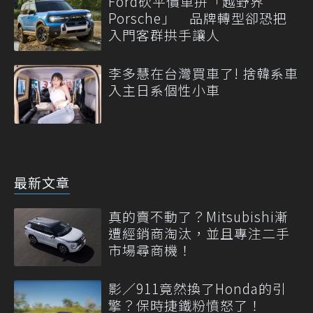
Ford砍平價車拚「越野界
Porsche」 品牌轉型卻恐把
入門客群拱手讓人
李多慧在台灣買車了! 捨韓系車
入主日系個性小車
最新文章
真的賣不動了？Mitsubishi漸
遭經銷商淘汰，並且專注二手
市場尋商機！
影／911竟然換了Honda的引
擎？保時捷鐵粉憤怒了！