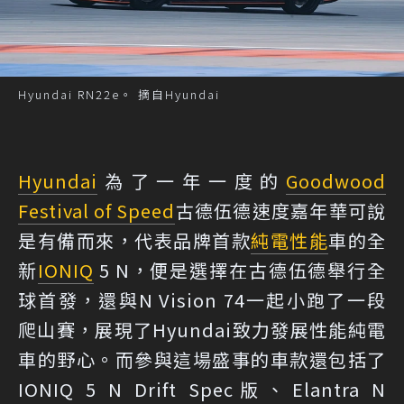
Hyundai RN22e。 摘自Hyundai
Hyundai
為了一年一度的
Goodwood
Festival of Speed
古德伍德速度嘉年華可說
是有備而來，代表品牌首款
純電
性能
車的全
新
IONIQ
5 N，便是選擇在古德伍德舉行全
球首發，還與N Vision 74一起小跑了一段
爬山賽，展現了Hyundai致力發展性能純電
車的野心。而參與這場盛事的車款還包括了
IONIQ 5 N Drift Spec版、Elantra N