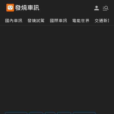
國內車訊
發燒試駕
國際車訊
電能世界
交通新訊