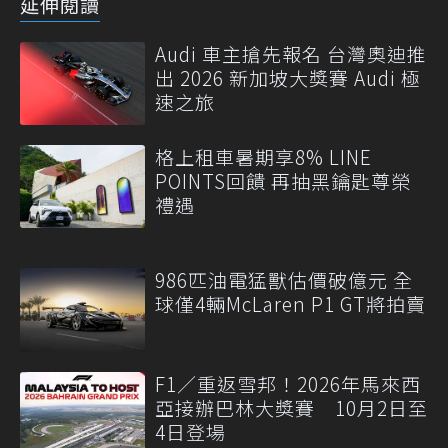
延伸閱讀
Audi 車主搶先報名 台灣奧迪推
出 2026 新加坡大獎賽 Audi 極
速之旅
格上租車暑期享8% LINE
POINTS回饋 再抽黑鑰匙尊榮
禮遇
986匹油電猛獸估價破億元 全
球僅4輛McLaren P1 GT將拍賣
F1／重返雪邦！2026年馬來西
亞接辦巴林大獎賽 10月2日至
4日登場