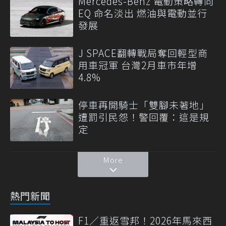
Mercedes-Benz 電動策略轉向
EQ 命名淡出 燃油與電動並行
發展
J SPACE翻轉戰局奪回輕型商
用車冠軍 台灣2月車市年增
4.8%
停車再開騎士「雙腳未著地」
遭罰引民怨！警回覆：這是規
定
More
熱門新聞
F1／重返雪邦！2026年馬來西