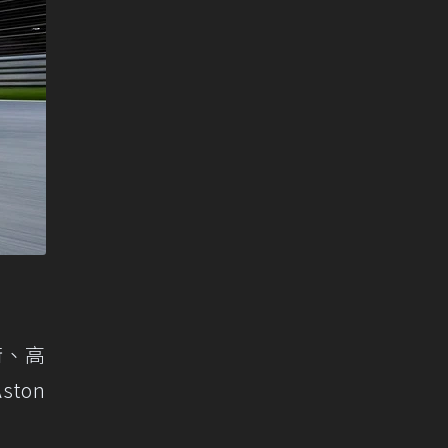
術、高
ton