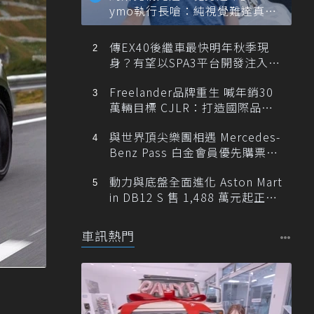
ymo執行長嗆：純視覺難達真正
自動駕駛
傳EX40後繼車最快明年秋季現
身？有望以SPA3平台開發注入80
0V動力
Freelander品牌重生 喊年銷30
萬輛目標 CJLR：打造國際品牌
半數銷量來自全球！
與世界頂尖樂團相遇 Mercedes-
Benz Pass 白金會員優先購票維
也納愛樂
動力與底盤全面進化 Aston Mart
in DB12 S 售 1,488 萬元起正式
登台
車訊熱門