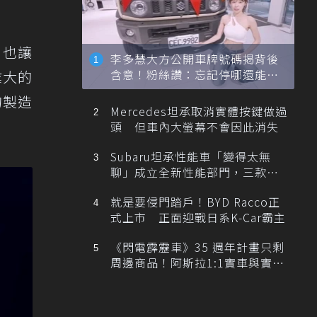
，也讓
李多慧大方公開車牌號碼揭背後
含意！粉絲讚：忘記停哪還能幫
業大的
忙找車
的製造
Mercedes坦承取消實體按鍵做過
頭 但車內大螢幕不會因此消失
Subaru坦承性能車「變得太無
聊」成立全新性能部門，三款手
排跑車開發中！
就是要侵門踏戶！BYD Racco正
式上市 正面迎戰日系K-Car霸主
《閃電霹靂車》35 週年計畫只剩
周邊商品！阿斯拉1:1實車與實體
展覽雙雙喊卡