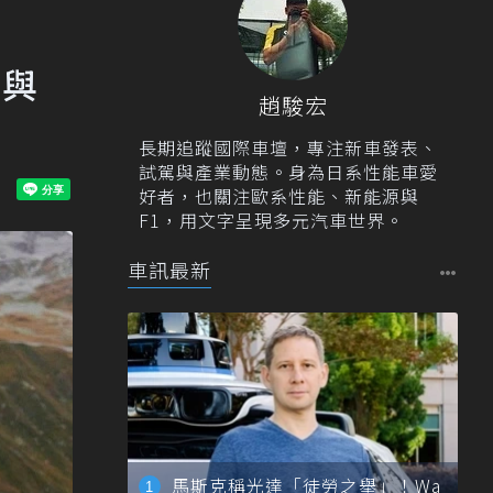
椅與
趙駿宏
長期追蹤國際車壇，專注新車發表、
試駕與產業動態。身為日系性能車愛
好者，也關注歐系性能、新能源與
F1，用文字呈現多元汽車世界。
車訊最新
馬斯克稱光達「徒勞之舉」！Wa