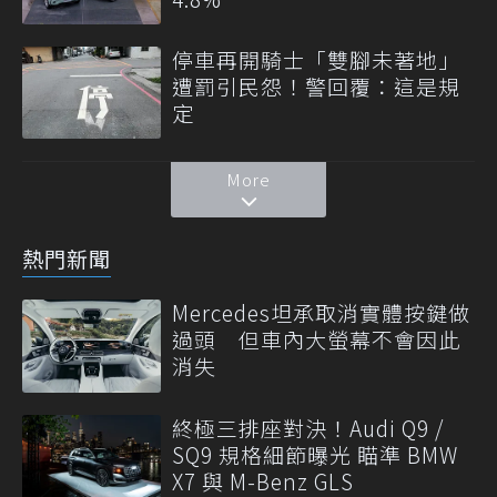
停車再開騎士「雙腳未著地」
遭罰引民怨！警回覆：這是規
定
More
熱門新聞
Mercedes坦承取消實體按鍵做
過頭 但車內大螢幕不會因此
消失
終極三排座對決！Audi Q9 /
SQ9 規格細節曝光 瞄準 BMW
X7 與 M-Benz GLS