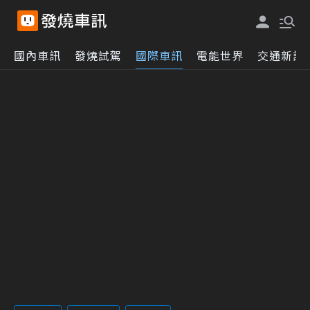
國內車訊
發燒試駕
國際車訊
電能世界
交通新訊