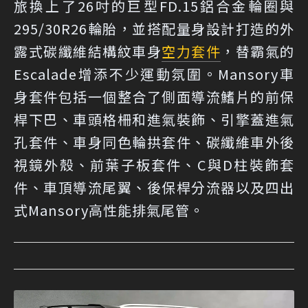
旅換上了26吋的巨型FD.15鋁合金輪圈與
295/30R26輪胎，並搭配量身設計打造的外
露式碳纖維結構紋車身
空力套件
，替霸氣的
Escalade增添不少運動氛圍。Mansory車
身套件包括一個整合了側面導流鰭片的前保
桿下巴、車頭格柵和進氣裝飾、引擎蓋進氣
孔套件、車身同色輪拱套件、碳纖維車外後
視鏡外殼、前葉子板套件、C與D柱裝飾套
件、車頂導流尾翼、後保桿分流器以及四出
式Mansory高性能排氣尾管。