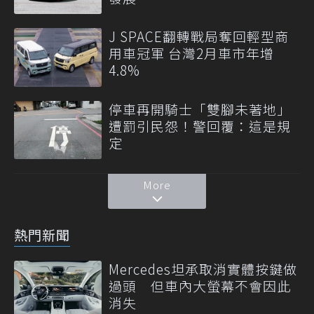
J SPACE翻轉戰局奪回輕型商
用車冠軍 台灣2月車市年增
4.8%
停車再開騎士「雙腳未著地」
遭罰引民怨！警回覆：這是規
定
More
熱門新聞
Mercedes坦承取消實體按鍵做
過頭 但車內大螢幕不會因此
消失