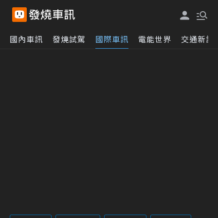
國內車訊
發燒試駕
國際車訊
電能世界
交通新訊