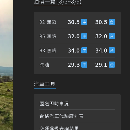
油價一覽 (8/3~8/9)
30.5
30.5
92 無鉛
32.0
32.0
95 無鉛
34.0
34.0
98 無鉛
29.3
29.1
柴油
汽車工具
國道即時車況
合格汽車代驗廠列表
交通違規查詢結果