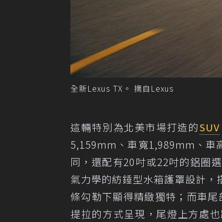
全新Lexus TX。 摘自Lexus
這輛特別為北美市場打造的
SUV
5,159mm、車寬1,989mm、
同，還配有20吋或22吋的鋁圈選
氣力學的紡錘型水箱護罩設計，
條勾勒下顯得精緻獨特；而車尾
提拉的方式呈現，尾燈上方處也