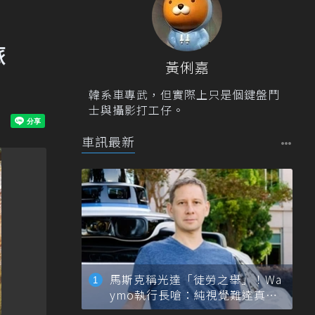
旅
黃俐嘉
韓系車專武，但實際上只是個鍵盤鬥
士與攝影打工仔。
車訊最新
馬斯克稱光達「徒勞之舉」！Wa
ymo執行長嗆：純視覺難達真正
自動駕駛