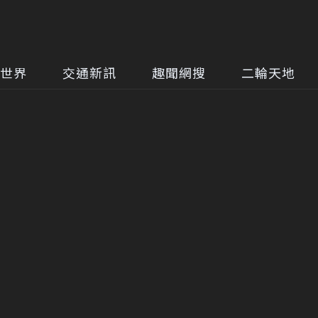
世界
交通新訊
趣聞網搜
二輪天地