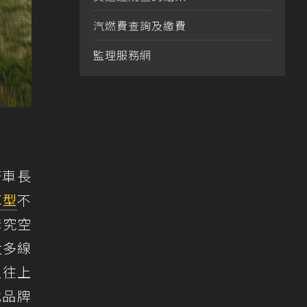
汽燃費查詢及繳費
監理服務網
著車長
車型
不
講究空
太多線
型往上
代品牌