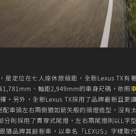
，是定位在七人座休旅級距，全新Lexus TX有
車高1,781mm、軸距2,949mm的車身尺碼，依照
擇。另外，全新Lexus TX採用了品牌最新且更
搭配車頭左右兩側猶如箭矢般的頭燈造型，沒有
部分則採用了貫穿式尾燈，左右兩尾燈則以L字
跟隨品牌其餘新車，以車名「LEXUS」字樣取