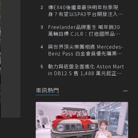
傳EX40後繼車最快明年秋季現
身？有望以SPA3平台開發注入80
0V動力
Freelander品牌重生 喊年銷30
萬輛目標 CJLR：打造國際品牌
半數銷量來自全球！
與世界頂尖樂團相遇 Mercedes-
Benz Pass 白金會員優先購票維
也納愛樂
動力與底盤全面進化 Aston Mart
in DB12 S 售 1,488 萬元起正式
登台
車訊熱門