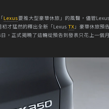
「
Lexus
要推大型豪華休旅」的風聲，儘管Lexu
初才猛然的釋出全新「Lexus
TX
」豪華休旅預
8日，正式揭曉了這輛從預告到發表只花上一個