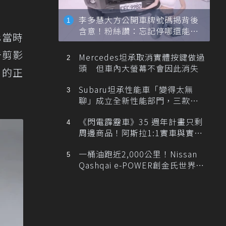
李多慧大方公開車牌號碼揭背後
含意！粉絲讚：忘記停哪還能幫
s當時
忙找車
告剪影
Mercedes坦承取消實體按鍵做過
頭 但車內大螢幕不會因此消失
月的正
Subaru坦承性能車「變得太無
聊」成立全新性能部門，三款手
排跑車開發中！
《閃電霹靂車》35 週年計畫只剩
周邊商品！阿斯拉1:1實車與實體
展覽雙雙喊卡
一桶油跑近2,000公里！Nissan
Qashqai e-POWER創金氏世界紀
錄