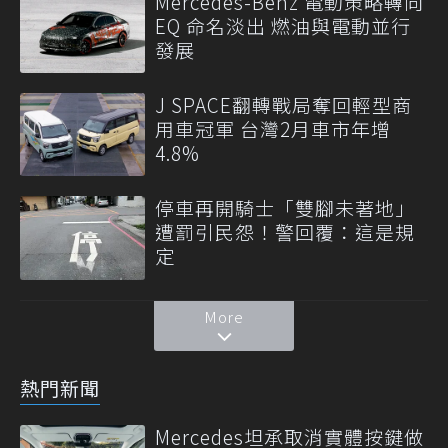
Mercedes-Benz 電動策略轉向
EQ 命名淡出 燃油與電動並行
發展
J SPACE翻轉戰局奪回輕型商
用車冠軍 台灣2月車市年增
4.8%
停車再開騎士「雙腳未著地」
遭罰引民怨！警回覆：這是規
定
More
熱門新聞
Mercedes坦承取消實體按鍵做