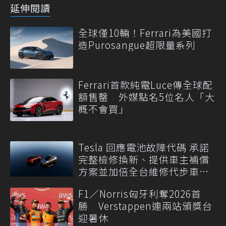
延伸閱讀
全球僅10輛！Ferrari為美國打
造Purosangue超限量系列
Ferrari首款純電Luce傳全球配
額售罄 外媒點名5位名人「大
概不會買」
Tesla 回應電池故障代碼 承諾
完整檢修換新、提供車主補償
方案並加倍全台維修代步車數
量
F1／Norris匈牙利奪2026首
勝 Verstappen連兩站頒獎台
迎暑休