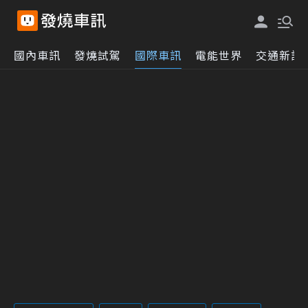
國內車訊
發燒試駕
國際車訊
電能世界
交通新訊