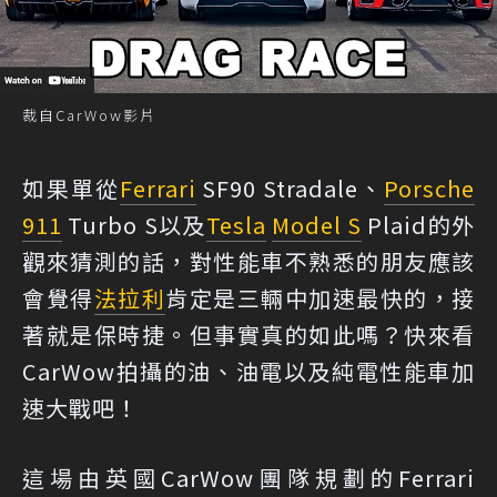
裁自CarWow影片
如果單從
Ferrari
SF90 Stradale、
Porsche
911
Turbo S以及
Tesla
Model S
Plaid的外
觀來猜測的話，對性能車不熟悉的朋友應該
會覺得
法拉利
肯定是三輛中加速最快的，接
著就是保時捷。但事實真的如此嗎？快來看
CarWow拍攝的油、油電以及純電性能車加
速大戰吧！
這場由英國CarWow團隊規劃的Ferrari