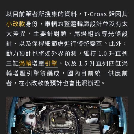
以目前筆者所搜集的資料，T-Cross 歸因其
小改款
身份，車輛的整體輪廓設計並沒有太
大差異，主要針對頭、尾燈組的導光條設
計、以及保桿細節處進行修整變革。此外，
動力預計也將如外界預測，維持 1.0 升直列
三缸
渦輪
增壓
引擎
、以及 1.5 升直列四缸渦
輪增壓引擎等編成，國內目前統一供應前
者，在小改款後預計也會比照辦理。