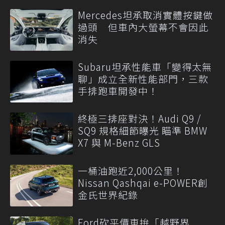
Mercedes坦承取消實體按鍵做
過頭 但車內大螢幕不會因此
消失
Subaru坦承性能車「變得太無
聊」成立全新性能部門，三款
手排跑車開發中！
終極三排座對決！Audi Q9 /
SQ9 規格細節曝光 瞄準 BMW
X7 與 M-Benz GLS
一桶油跑近2,000公里！
Nissan Qashqai e-POWER創
金氏世界紀錄
Ford砍平價車拚「越野界