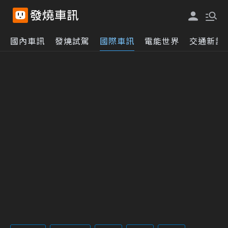
國內車訊
發燒試駕
國際車訊
電能世界
交通新訊