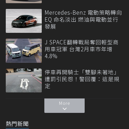
Mercedes-Benz 電動策略轉向
EQ 命名淡出 燃油與電動並行
發展
J SPACE翻轉戰局奪回輕型商
用車冠軍 台灣2月車市年增
4.8%
停車再開騎士「雙腳未著地」
遭罰引民怨！警回覆：這是規
定
More
熱門新聞