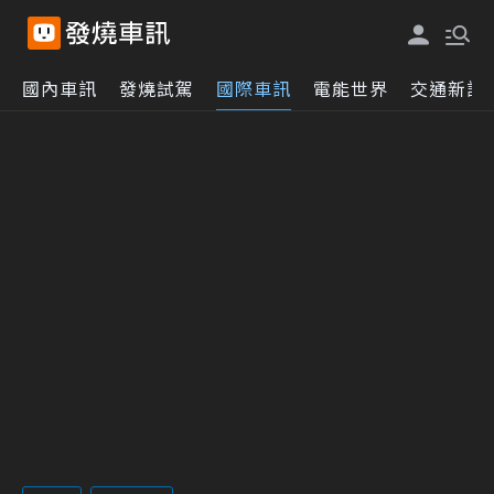
國內車訊
發燒試駕
國際車訊
電能世界
交通新訊