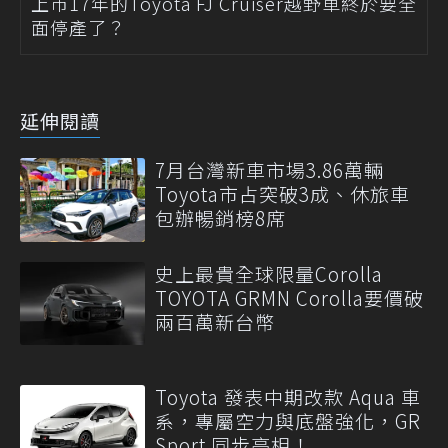
上市17年的Toyota FJ Cruiser越野車終於要全
面停產了？
延伸閱讀
7月台灣新車市場3.86萬輛
Toyota市占突破3成、休旅車
包辦暢銷榜8席
史上最貴全球限量Corolla
TOYOTA GRMN Corolla要價破
兩百萬新台幣
Toyota 發表中期改款 Aqua 車
系，專屬空力與底盤強化，GR
Sport 同步亮相！