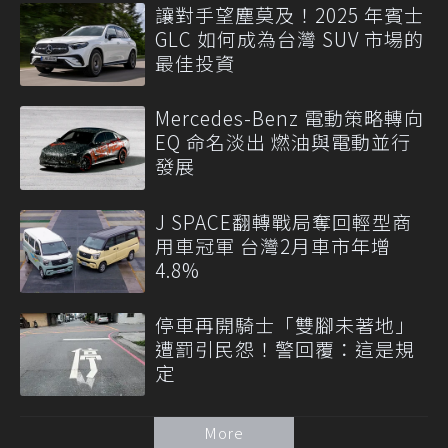
讓對手望塵莫及！2025 年賓士
GLC 如何成為台灣 SUV 市場的
最佳投資
Mercedes-Benz 電動策略轉向
EQ 命名淡出 燃油與電動並行
發展
J SPACE翻轉戰局奪回輕型商
用車冠軍 台灣2月車市年增
4.8%
停車再開騎士「雙腳未著地」
遭罰引民怨！警回覆：這是規
定
More