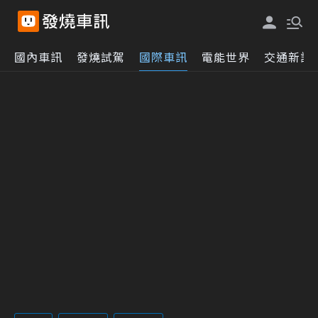
國內車訊
發燒試駕
國際車訊
電能世界
交通新訊