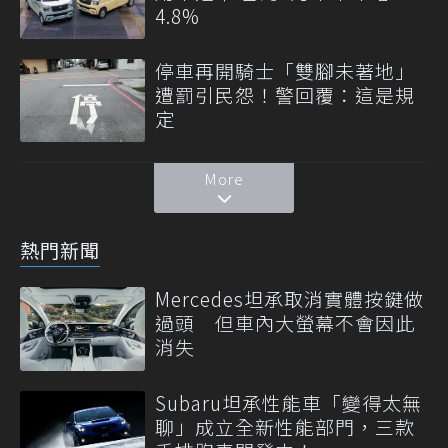
4.8%
停車再開騎士「雙腳未著地」
遭罰引民怨！警回覆：這是規
定
More
熱門新聞
Mercedes坦承取消實體按鍵做
過頭 但車內大螢幕不會因此
消失
Subaru坦承性能車「變得太無
聊」成立全新性能部門，三款