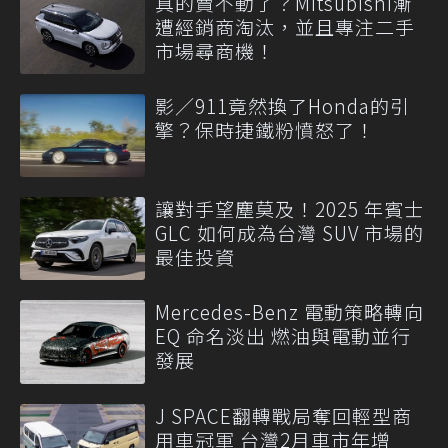
真的賣不動了？Mitsubishi漸
遭經銷商淘汰，並且專注二手
市場尋商機！
影／911竟然換了Honda的引
擎？保時捷鐵粉憤怒了！
讓對手望塵莫及！2025 年賓士
GLC 如何成為台灣 SUV 市場的
最佳投資
Mercedes-Benz 電動策略轉向
EQ 命名淡出 燃油與電動並行
發展
J SPACE翻轉戰局奪回輕型商
用車冠軍 台灣2月車市年增