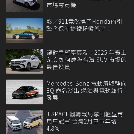
市場尋商機！
影／911竟然換了Honda的引
擎？保時捷鐵粉憤怒了！
讓對手望塵莫及！2025 年賓士
GLC 如何成為台灣 SUV 市場的
最佳投資
Mercedes-Benz 電動策略轉向
EQ 命名淡出 燃油與電動並行
發展
J SPACE翻轉戰局奪回輕型商
用車冠軍 台灣2月車市年增
4.8%