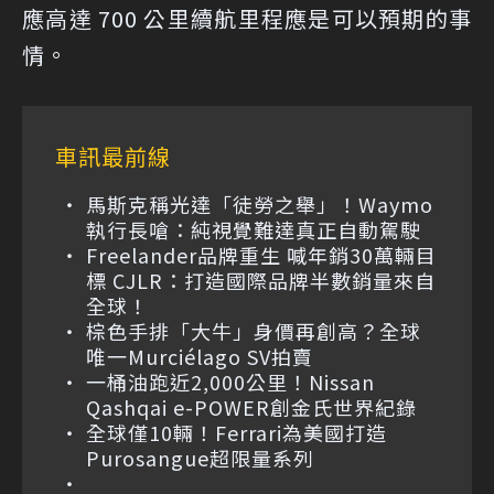
應高達 700 公里續航里程應是可以預期的事
情。
車訊最前線
馬斯克稱光達「徒勞之舉」！Waymo
執行長嗆：純視覺難達真正自動駕駛
Freelander品牌重生 喊年銷30萬輛目
標 CJLR：打造國際品牌半數銷量來自
全球！
棕色手排「大牛」身價再創高？全球
唯一Murciélago SV拍賣
一桶油跑近2,000公里！Nissan
Qashqai e-POWER創金氏世界紀錄
全球僅10輛！Ferrari為美國打造
Purosangue超限量系列