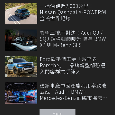
一桶油跑近2,000公里！
Nissan Qashqai e-POWER創
金氏世界紀錄
終極三排座對決！Audi Q9 /
SQ9 規格細節曝光 瞄準 BMW
X7 與 M-Benz GLS
Ford砍平價車拚「越野界
Porsche」 品牌轉型卻恐把
入門客群拱手讓人
德系車廠中國產能利用率跌破
五成 Audi、BMW、
Mercedes-Benz面臨市場需求
轉變
More