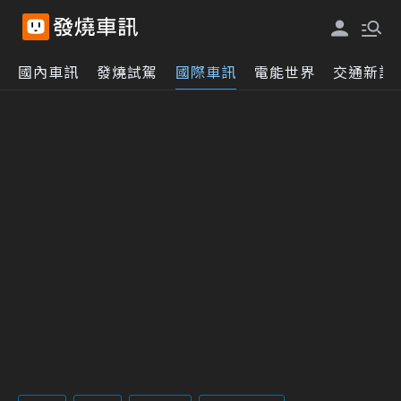
國內車訊
發燒試駕
國際車訊
電能世界
交通新訊