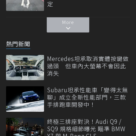
定
More
熱門新聞
Mercedes坦承取消實體按鍵做
過頭 但車內大螢幕不會因此
消失
Subaru坦承性能車「變得太無
聊」成立全新性能部門，三款
手排跑車開發中！
終極三排座對決！Audi Q9 /
SQ9 規格細節曝光 瞄準 BMW
X7 與 M-Benz GLS