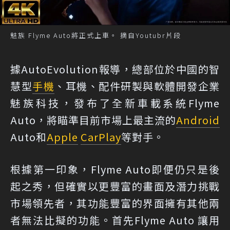
魅族 Flyme Auto將正式上車。 摘自Youtubr片段
據AutoEvolution報導，總部位於中國的智
慧型
手機
、耳機、配件研製與軟體開發企業
魅族科技，發布了全新車載系統Flyme
Auto，將瞄準目前市場上最主流的
Android
Auto和
Apple
CarPlay
等對手。
根據第一印象，Flyme Auto即便仍只是後
起之秀，但確實以更豐富的畫面及潛力挑戰
市場領先者，其功能豐富的界面擁有其他兩
者無法比擬的功能。首先Flyme Auto 讓用