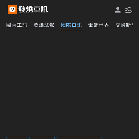
國內車訊
發燒試駕
國際車訊
電能世界
交通新訊