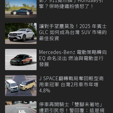
擎？保時捷鐵粉憤怒了！
讓對手望塵莫及！2025 年賓士
GLC 如何成為台灣 SUV 市場的
最佳投資
Mercedes-Benz 電動策略轉向
EQ 命名淡出 燃油與電動並行
發展
J SPACE翻轉戰局奪回輕型商
用車冠軍 台灣2月車市年增
4.8%
停車再開騎士「雙腳未著地」
遭罰引民怨！警回覆：這是規