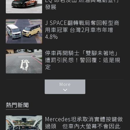
發展
J SPACE翻轉戰局奪回輕型商
用車冠軍 台灣2月車市年增
4.8%
停車再開騎士「雙腳未著地」
遭罰引民怨！警回覆：這是規
定
More
熱門新聞
Mercedes坦承取消實體按鍵做
過頭 但車內大螢幕不會因此