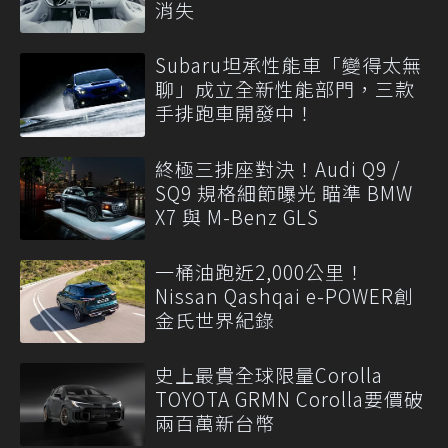
消失
Subaru坦承性能車「變得太無
聊」成立全新性能部門，三款
手排跑車開發中！
終極三排座對決！Audi Q9 /
SQ9 規格細節曝光 瞄準 BMW
X7 與 M-Benz GLS
一桶油跑近2,000公里！
Nissan Qashqai e-POWER創
金氏世界紀錄
史上最貴全球限量Corolla
TOYOTA GRMN Corolla要價破
兩百萬新台幣