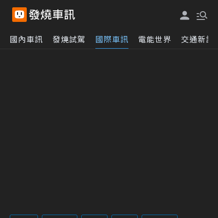
國內車訊
發燒試駕
國際車訊
電能世界
交通新訊