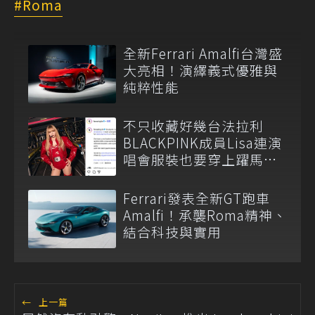
Roma
全新Ferrari Amalfi台灣盛
大亮相！演繹義式優雅與
純粹性能
不只收藏好幾台法拉利
BLACKPINK成員Lisa連演
唱會服裝也要穿上躍馬訂
製服
Ferrari發表全新GT跑車
Amalfi！承襲Roma精神、
結合科技與實用
←
上一篇