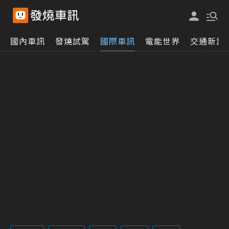
國內車訊
發燒試駕
國際車訊
電能世界
交通新訊