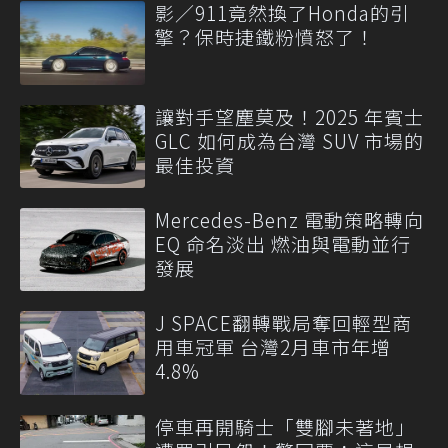
影／911竟然換了Honda的引
擎？保時捷鐵粉憤怒了！
讓對手望塵莫及！2025 年賓士
GLC 如何成為台灣 SUV 市場的
最佳投資
Mercedes-Benz 電動策略轉向
EQ 命名淡出 燃油與電動並行
發展
J SPACE翻轉戰局奪回輕型商
用車冠軍 台灣2月車市年增
4.8%
停車再開騎士「雙腳未著地」