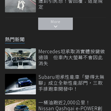
遭罰引民怨！警回覆：這是規
定
More
熱門新聞
Mercedes坦承取消實體按鍵做
過頭 但車內大螢幕不會因此
消失
Subaru坦承性能車「變得太無
聊」成立全新性能部門，三款
手排跑車開發中！
一桶油跑近2,000公里！
Nissan Qashqai e-POWER創