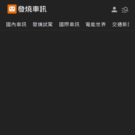
國內車訊
發燒試駕
國際車訊
電能世界
交通新訊