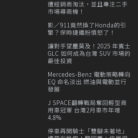
遭經銷商淘汰，並且專注二手
市場尋商機！
影／911竟然換了Honda的引
擎？保時捷鐵粉憤怒了！
讓對手望塵莫及！2025 年賓士
GLC 如何成為台灣 SUV 市場的
最佳投資
Mercedes-Benz 電動策略轉向
EQ 命名淡出 燃油與電動並行
發展
J SPACE翻轉戰局奪回輕型商
用車冠軍 台灣2月車市年增
4.8%
停車再開騎士「雙腳未著地」