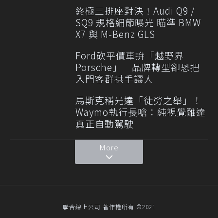
終極三排座對決！Audi Q9 /
SQ9 規格細節曝光 瞄準 BMW
X7 與 M-Benz GLS
Ford砍平價車拚「越野界
Porsche」 品牌轉型卻恐把
入門客群拱手讓人
馬斯克稱光達「徒勞之舉」！
Waymo執行長嗆：純視覺難達
真正自動駕駛
More
聯合線上公司 著作權所有 ©2021