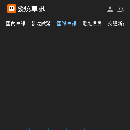
國內車訊
發燒試駕
國際車訊
電能世界
交通新訊