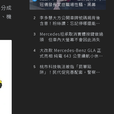
冠儀發長文控職場性騷、黑幕
劃分成
車、機
李多慧大方公開車牌號碼揭背後
含意！粉絲讚：忘記停哪還能幫
忙找車
Mercedes坦承取消實體按鍵做過
頭 但車內大螢幕不會因此消失
大改款 Mercedes-Benz GLA 正
式亮相 純電 643 公里續航小休
旅！
桃市科技執法被指「罰單陷
阱」！民代促完善配套，警察局
提數據回應