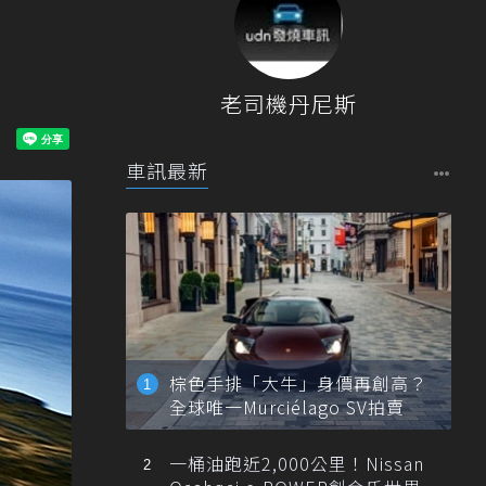
老司機丹尼斯
車訊最新
棕色手排「大牛」身價再創高？
全球唯一Murciélago SV拍賣
一桶油跑近2,000公里！Nissan