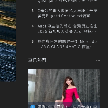
Qashqai e-POWER創金氏世界紀
錄
C羅公開驚人總值私人車庫！千萬
美元Bugatti Centodieci領軍
Audi 車主搶先報名 台灣奧迪推出
2026 新加坡大獎賽 Audi 極速之
旅
熱血與日常的跨界平衡 Mercede
s-AMG GLA 35 4MATIC 摘星版
輕旅
車訊熱門
沉默7年不忍了！「車界女神」李