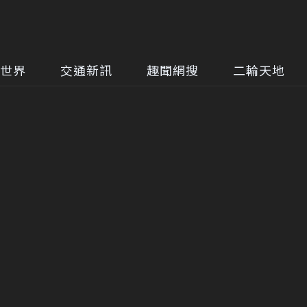
世界
交通新訊
趣聞網搜
二輪天地