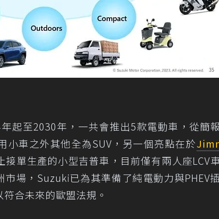
024年起至2030年，一共會推出5款電動車，從簡
用小車之外其他全為SUV，另一個亮點在於
Jim
止接單生產的小型吉普車，目前僅有兩人座LCV
洲市場，Suzuki已為其準備了純電動力與PHEV
以符合未來的歐盟法規。