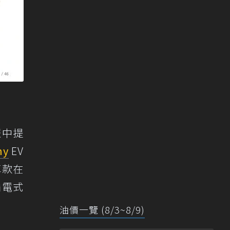
報中提
ny
EV
車款在
插電式
油價一覽 (8/3~8/9)