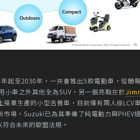
024年起至2030年，一共會推出5款電動車，從簡
用小車之外其他全為SUV，另一個亮點在於
Jim
止接單生產的小型吉普車，目前僅有兩人座LCV
洲市場，Suzuki已為其準備了純電動力與PHEV
以符合未來的歐盟法規。