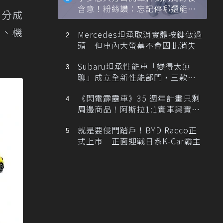
含意！粉絲讚：忘記停哪還能幫
劃分成
忙找車
車、機
Mercedes坦承取消實體按鍵做過
頭 但車內大螢幕不會因此消失
Subaru坦承性能車「變得太無
聊」成立全新性能部門，三款手
排跑車開發中！
《閃電霹靂車》35 週年計畫只剩
周邊商品！阿斯拉1:1實車與實體
展覽雙雙喊卡
就是要侵門踏戶！BYD Racco正
式上市 正面迎戰日系K-Car霸主