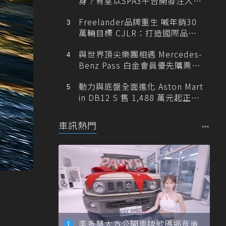
身？有望以SPA3平台開發注入80
0V動力
Freelander品牌重生 喊年銷30
萬輛目標 CJLR：打造國際品牌
半數銷量來自全球！
與世界頂尖樂團相遇 Mercedes-
Benz Pass 白金會員優先購票維
也納愛樂
動力與底盤全面進化 Aston Mart
in DB12 S 售 1,488 萬元起正式
登台
車訊熱門
李多慧大方公開車牌號碼揭背後