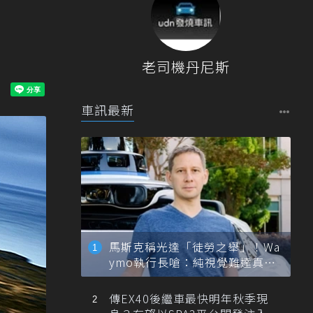
老司機丹尼斯
車訊最新
馬斯克稱光達「徒勞之舉」！Wa
ymo執行長嗆：純視覺難達真正
自動駕駛
傳EX40後繼車最快明年秋季現