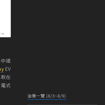
報中提
ny
EV
車款在
插電式
油價一覽 (8/3~8/9)