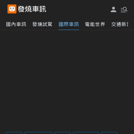
國內車訊
發燒試駕
國際車訊
電能世界
交通新訊