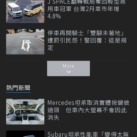
J SPACE翻轉戰局奪回輕型商
用車冠軍 台灣2月車市年增
4.8%
停車再開騎士「雙腳未著地」
遭罰引民怨！警回覆：這是規
定
More
熱門新聞
Mercedes坦承取消實體按鍵做
過頭 但車內大螢幕不會因此
消失
Subaru坦承性能車「變得太無