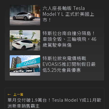
六人座長軸版 Tesla
Model Y L 正式於美國上
市！
特斯拉台南自撞分隔島！
車頭全毀、三輪噴飛，46
歲駕駛幸無傷
特斯拉掀充電價格戰
EVOASIS推訂閱制假日最
低5.25元會員優惠
←
上一篇
單月交付破1.9萬台！Tesla Model Y成11月歐
洲新車銷售霸主