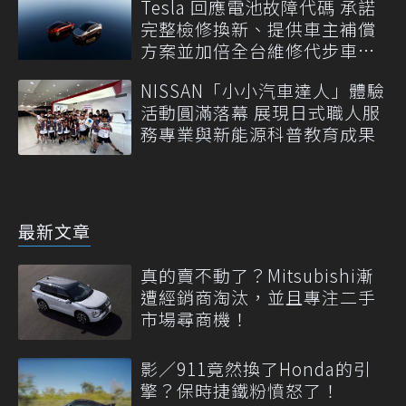
Tesla 回應電池故障代碼 承諾
完整檢修換新、提供車主補償
方案並加倍全台維修代步車數
量
NISSAN「小小汽車達人」體驗
活動圓滿落幕 展現日式職人服
務專業與新能源科普教育成果
最新文章
真的賣不動了？Mitsubishi漸
遭經銷商淘汰，並且專注二手
市場尋商機！
影／911竟然換了Honda的引
擎？保時捷鐵粉憤怒了！