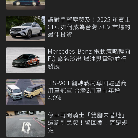
讓對手望塵莫及！2025 年賓士
GLC 如何成為台灣 SUV 市場的
最佳投資
Mercedes-Benz 電動策略轉向
EQ 命名淡出 燃油與電動並行
發展
J SPACE翻轉戰局奪回輕型商
用車冠軍 台灣2月車市年增
4.8%
停車再開騎士「雙腳未著地」
遭罰引民怨！警回覆：這是規
定