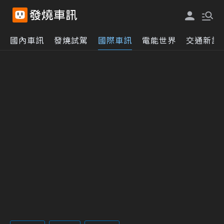
國內車訊
發燒試駕
國際車訊
電能世界
交通新訊