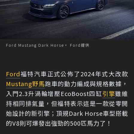
Ford Mustang Dark Horse。 Ford提供
Ford
福特汽車正式公佈了2024年式大改款
Mustang
野馬
跑車的動力編成與規格數據，
入門2.3升渦輪增壓EcoBoost四缸
引擎
雖維
持相同排氣量，但福特表示這是一款從零開
始設計的新引擎；頂規Dark Horse車型搭載
的V8則可爆發出強勁的500匹馬力了！