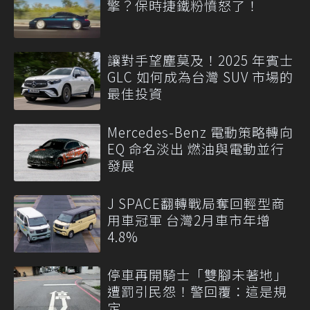
擎？保時捷鐵粉憤怒了！
讓對手望塵莫及！2025 年賓士
GLC 如何成為台灣 SUV 市場的
最佳投資
Mercedes-Benz 電動策略轉向
EQ 命名淡出 燃油與電動並行
發展
J SPACE翻轉戰局奪回輕型商
用車冠軍 台灣2月車市年增
4.8%
停車再開騎士「雙腳未著地」
遭罰引民怨！警回覆：這是規
定