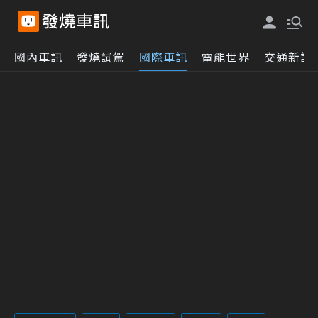
國內車訊
發燒試駕
國際車訊
電能世界
交通新訊