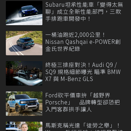
Subaru坦承性能車「變得太無
聊」成立全新性能部門，三款
手排跑車開發中！
一桶油跑近2,000公里！
Nissan Qashqai e-POWER創
金氏世界紀錄
終極三排座對決！Audi Q9 /
SQ9 規格細節曝光 瞄準 BMW
X7 與 M-Benz GLS
Ford砍平價車拚「越野界
Porsche」 品牌轉型卻恐把
入門客群拱手讓人
馬斯克稱光達「徒勞之舉」！