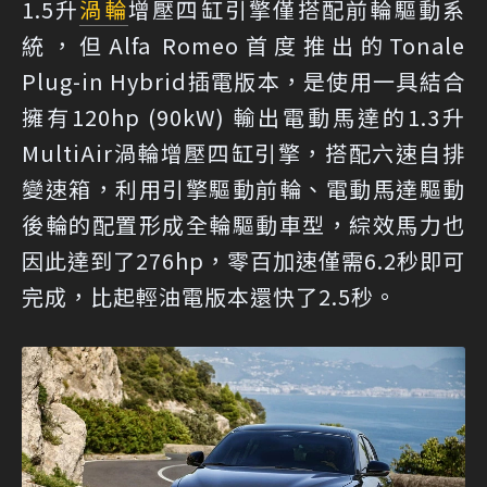
1.5升
渦輪
增壓四缸引擎僅搭配前輪驅動系
統，但Alfa Romeo首度推出的Tonale
Plug-in Hybrid插電版本，是使用一具結合
擁有120hp (90kW) 輸出電動馬達的1.3升
MultiAir渦輪增壓四缸引擎，搭配六速自排
變速箱，利用引擎驅動前輪、電動馬達驅動
後輪的配置形成全輪驅動車型，綜效馬力也
因此達到了276hp，零百加速僅需6.2秒即可
完成，比起輕油電版本還快了2.5秒。