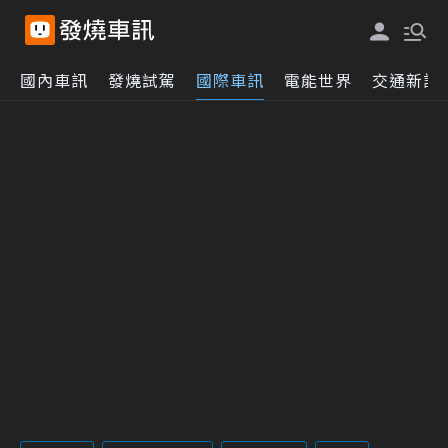
國內車訊
發燒試駕
國際車訊
電能世界
交通新訊