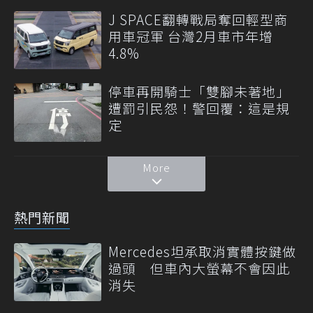
J SPACE翻轉戰局奪回輕型商
用車冠軍 台灣2月車市年增
4.8%
停車再開騎士「雙腳未著地」
遭罰引民怨！警回覆：這是規
定
More
熱門新聞
Mercedes坦承取消實體按鍵做
過頭 但車內大螢幕不會因此
消失