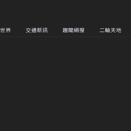
世界
交通新訊
趣聞網搜
二輪天地