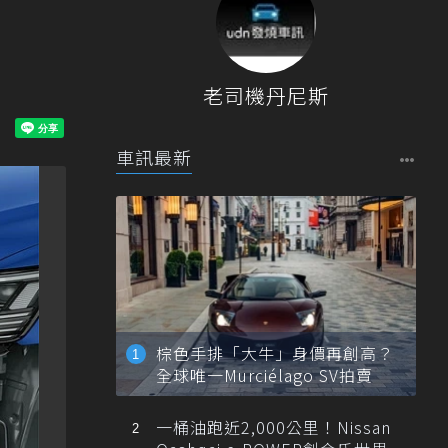
老司機丹尼斯
車訊最新
棕色手排「大牛」身價再創高？
全球唯一Murciélago SV拍賣
一桶油跑近2,000公里！Nissan