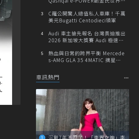
Qashqai e-POWER創金氏世界紀
錄
C羅公開驚人總值私人車庫！千萬
美元Bugatti Centodieci領軍
Audi 車主搶先報名 台灣奧迪推出
2026 新加坡大獎賽 Audi 極速之
旅
熱血與日常的跨界平衡 Mercede
s-AMG GLA 35 4MATIC 摘星版
輕旅
車訊熱門
沉默7年不忍了！「車界女神」李