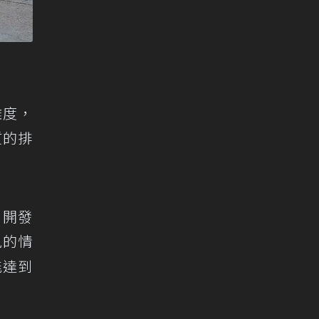
難度，
質的排
，開發
風的情
能達到