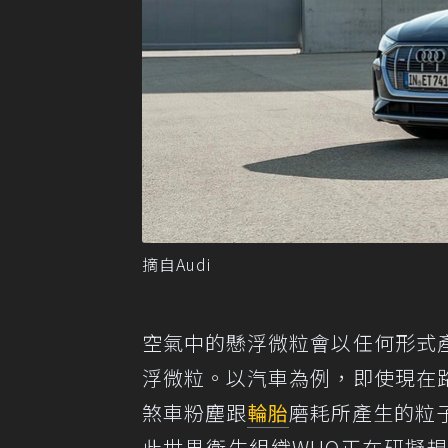
摘自Audi
空氣中的懸浮微粒會以任何形式
浮微粒。以汽車為例，即使現在
煞車粉塵跟
輪胎
磨耗所產生的粒
此世界衛生組織WHO正在研擬