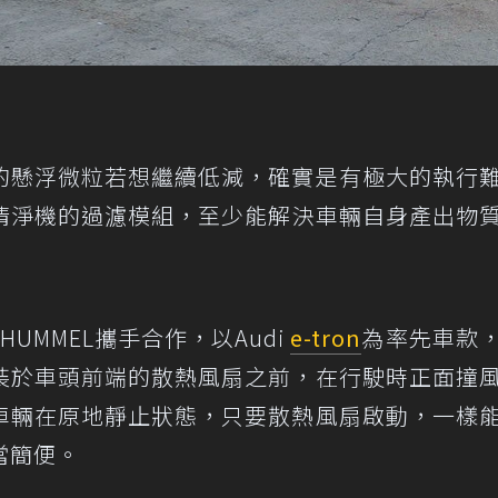
的懸浮微粒若想繼續低減，確實是有極大的執行
清淨機的過濾模組，至少能解決車輛自身產出物
HUMMEL攜手合作，以Audi
e-tron
為率先車款
裝於車頭前端的散熱風扇之前，在行駛時正面撞
車輛在原地靜止狀態，只要散熱風扇啟動，一樣
當簡便。