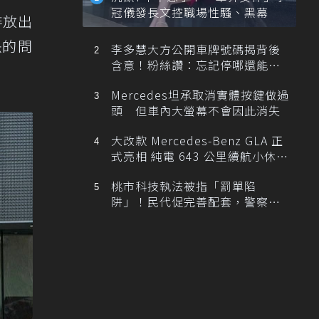
冠儀發長文控職場性騷、黑幕
排放出
決的問
李多慧大方公開車牌號碼揭背後
含意！粉絲讚：忘記停哪還能幫
忙找車
Mercedes坦承取消實體按鍵做過
頭 但車內大螢幕不會因此消失
大改款 Mercedes-Benz GLA 正
式亮相 純電 643 公里續航小休
旅！
桃市科技執法被指「罰單陷
阱」！民代促完善配套，警察局
提數據回應