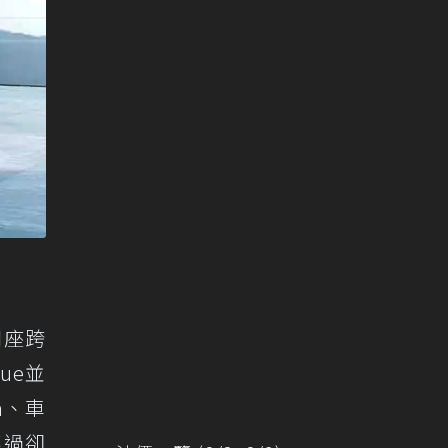
四座跨
gue並
m、車
不過卻