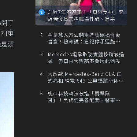
沉默7年不忍了！「車界女神」李
冠儀發長文控職場性騷、黑幕
揭開了
拉利車
李多慧大方公開車牌號碼揭背後
含意！粉絲讚：忘記停哪還能幫
還是頭
忙找車
Mercedes坦承取消實體按鍵做過
頭 但車內大螢幕不會因此消失
大改款 Mercedes-Benz GLA 正
式亮相 純電 643 公里續航小休
旅！
桃市科技執法被指「罰單陷
阱」！民代促完善配套，警察局
提數據回應