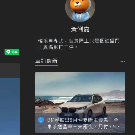
黃俐嘉
韓系車專武，但實際上只是個鍵盤鬥
士與攝影打工仔。
車訊最新
BMW推出8月仲夏購車優惠 全
車系送晶華三天兩夜、月付5,900
元起