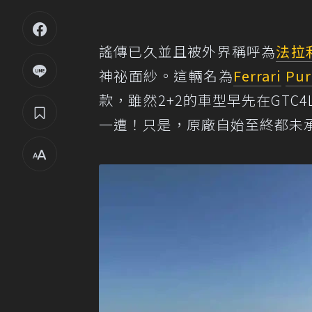
謠傳已久並且被外界稱呼為
法拉
神祕面紗。這輛名為
Ferrari
Pur
款，雖然2+2的車型早先在GTC
一遭！只是，原廠自始至終都未承認