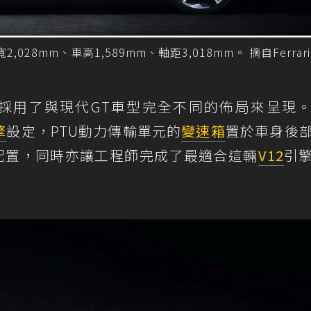
、車寬2,028mm、車高1,589mm、軸距3,018mm。 摘自Ferrari
sangue採用了與現代GT車型完全不同的佈局來呈現
擎
設定，PTU動力傳輸單元的
變速箱
置於車身後
動配置，同時亦讓工程師完成了最適合這輛
V12
引