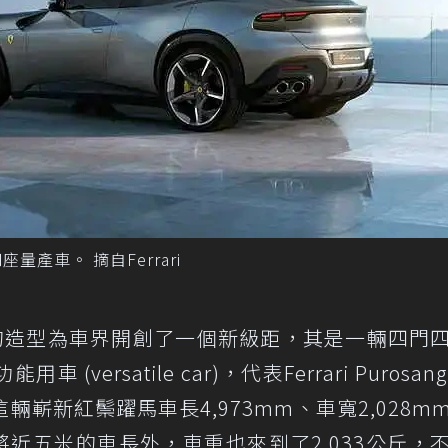
四座量產車。 摘自Ferrari
gue特別的造型為車界開創了一個新級距，其是一輛四門
ersatile car)，代表Ferrari Purosan
嶄新紅鬃躍馬車長4,973mm、車寬2,028m
m，將近五米的車長外，車重也來到了2,033公斤，