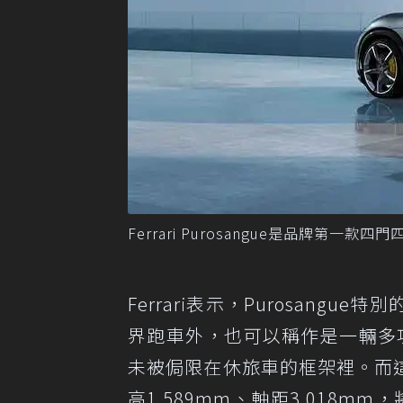
Ferrari Purosangue是品牌第一款四門
Ferrari表示，Purosan
界跑車外，也可以稱作是一輛多功能用車 (v
未被侷限在休旅車的框架裡。而這輛
高1,589mm、軸距3,018m