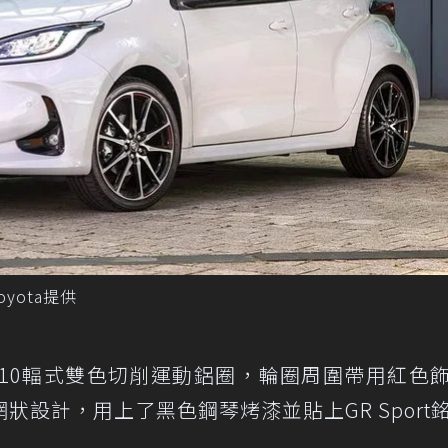
／Toyota提供
的10輻式雙色切削運動鋁圈，輪圈周圍帶用紅色
設計，用上了黑色鋼琴烤漆並貼上GR Sport