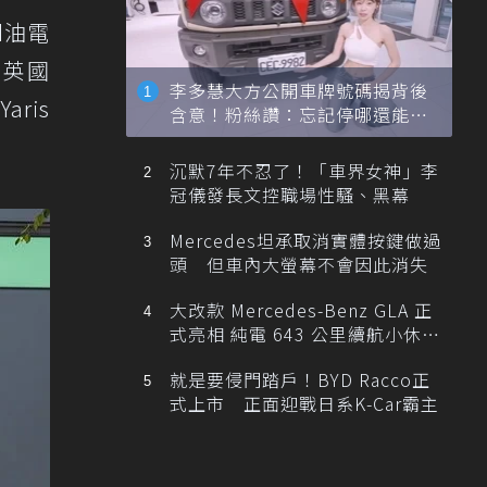
d油電
，英國
李多慧大方公開車牌號碼揭背後
aris
含意！粉絲讚：忘記停哪還能幫
忙找車
沉默7年不忍了！「車界女神」李
冠儀發長文控職場性騷、黑幕
Mercedes坦承取消實體按鍵做過
頭 但車內大螢幕不會因此消失
大改款 Mercedes-Benz GLA 正
式亮相 純電 643 公里續航小休
旅！
就是要侵門踏戶！BYD Racco正
式上市 正面迎戰日系K-Car霸主