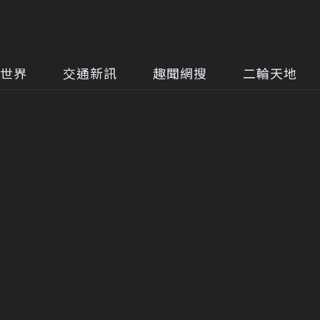
世界
交通新訊
趣聞網搜
二輪天地