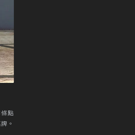
飾條點
銘牌。