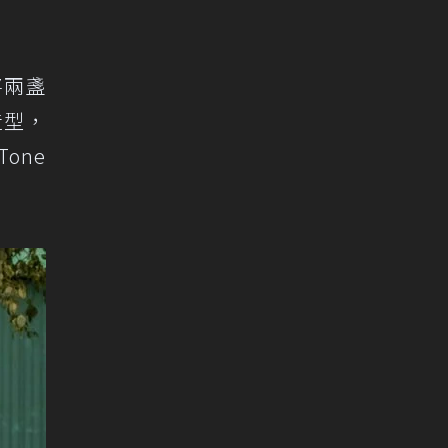
將兩盞
造型，
one