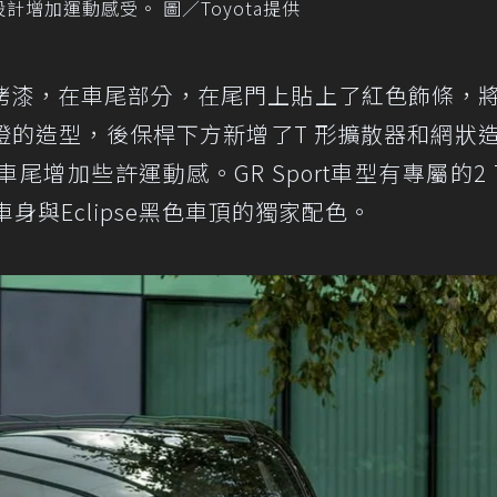
用網狀設計增加運動感受。 圖／Toyota提供
烤漆，在車尾部分，在尾門上貼上了紅色飾條，
燈的造型，後保桿下方新增了T 形擴散器和網狀
車尾增加些許運動感。GR Sport車型有專屬的2 T
車身與Eclipse黑色車頂的獨家配色。