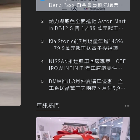
Benz Pass 白金會員優先購票維
也納愛樂
動力與底盤全面進化 Aston Mart
in DB12 S 售 1,488 萬元起正式
登台
Kia Stonic前7月銷量年增145%
79.9萬元起再送電子後視鏡
NISSAN推經典車回廠專案 CEF
IRO與INFINITI老車原廠零件最
低1折
BMW推出8月仲夏購車優惠 全
車系送晶華三天兩夜、月付5,900
元起
車訊熱門