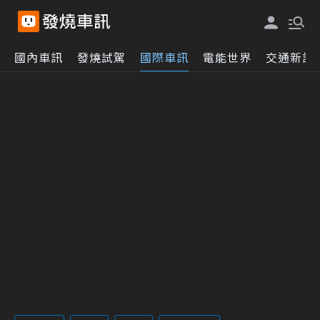
國內車訊
發燒試駕
國際車訊
電能世界
交通新訊