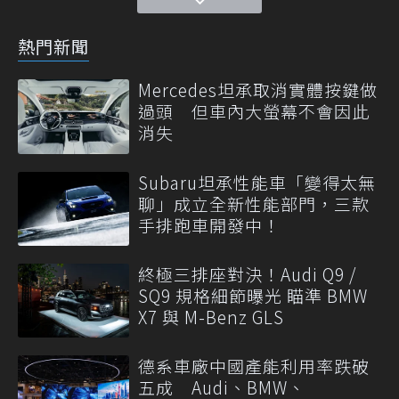
熱門新聞
Mercedes坦承取消實體按鍵做
過頭 但車內大螢幕不會因此
消失
Subaru坦承性能車「變得太無
聊」成立全新性能部門，三款
手排跑車開發中！
終極三排座對決！Audi Q9 /
SQ9 規格細節曝光 瞄準 BMW
X7 與 M-Benz GLS
德系車廠中國產能利用率跌破
五成 Audi、BMW、