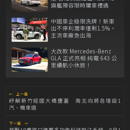
旗艦陣容限時購車禮遇
中國車企極限洗牌！新車
出不停利潤率僅剩1.5%，
主流車廠急出海
大改款 Mercedes-Benz
GLA 正式亮相 純電 643 公
里續航小休旅！
←
上一篇
紓解新竹經國大橋壅塞 南北向將各增設1
汽、機車道
下一篇
→
苗縣10處路口建置多功能科技執法系統 9月1