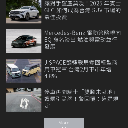
讓對手望塵莫及！2025 年賓士
GLC 如何成為台灣 SUV 市場的
最佳投資
Mercedes-Benz 電動策略轉向
EQ 命名淡出 燃油與電動並行
發展
J SPACE翻轉戰局奪回輕型商
用車冠軍 台灣2月車市年增
4.8%
停車再開騎士「雙腳未著地」
遭罰引民怨！警回覆：這是規
定
More