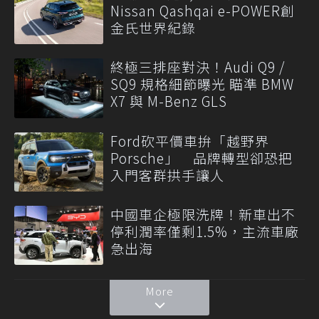
Nissan Qashqai e-POWER創
金氏世界紀錄
終極三排座對決！Audi Q9 /
SQ9 規格細節曝光 瞄準 BMW
X7 與 M-Benz GLS
Ford砍平價車拚「越野界
Porsche」 品牌轉型卻恐把
入門客群拱手讓人
中國車企極限洗牌！新車出不
停利潤率僅剩1.5%，主流車廠
急出海
More