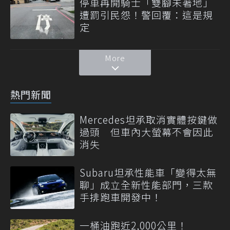
停車再開騎士「雙腳未著地」
遭罰引民怨！警回覆：這是規
定
More
熱門新聞
Mercedes坦承取消實體按鍵做
過頭 但車內大螢幕不會因此
消失
Subaru坦承性能車「變得太無
聊」成立全新性能部門，三款
手排跑車開發中！
一桶油跑近2,000公里！