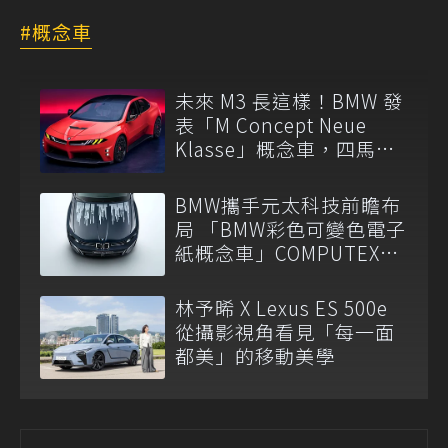
概念車
未來 M3 長這樣！BMW 發
表「M Concept Neue
Klasse」概念車，四馬達
架構細節公開
BMW攜手元太科技前瞻布
局 「BMW彩色可變色電子
紙概念車」COMPUTEX
2026震撼亮相
林予晞 X Lexus ES 500e
從攝影視角看見「每一面
都美」的移動美學