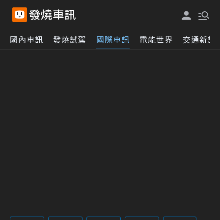
國內車訊
發燒試駕
國際車訊
電能世界
交通新訊