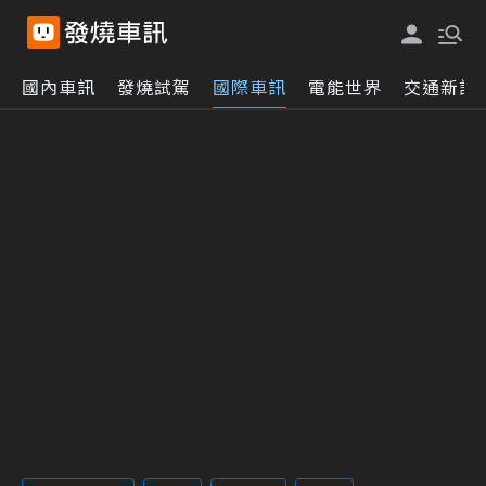
國內車訊
發燒試駕
國際車訊
電能世界
交通新訊