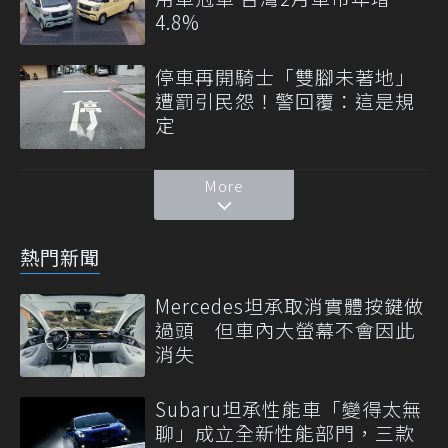
4.8%
停車再開騎士「雙腳未著地」
遭罰引民怨！警回覆：這是規
定
More
熱門新聞
Mercedes坦承取消實體按鍵做
過頭 但車內大螢幕不會因此
消失
Subaru坦承性能車「變得太無
聊」成立全新性能部門，三款