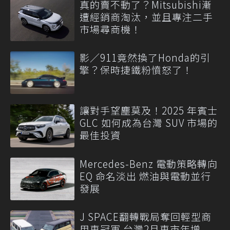
真的賣不動了？Mitsubishi漸
遭經銷商淘汰，並且專注二手
市場尋商機！
影／911竟然換了Honda的引
擎？保時捷鐵粉憤怒了！
讓對手望塵莫及！2025 年賓士
GLC 如何成為台灣 SUV 市場的
最佳投資
Mercedes-Benz 電動策略轉向
EQ 命名淡出 燃油與電動並行
發展
J SPACE翻轉戰局奪回輕型商
用車冠軍 台灣2月車市年增