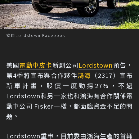
摘自Lordstown Facebook
美國
電動車
皮卡
新創公司
Lordstown
預告，
第4季將宣布與合作夥伴
鴻海
（2317）宣布
新車計畫，股價一度勁揚27%，不過
Lordstown和另一家也和鴻海有合作關係電
動車公司 Fisker一樣，都面臨資金不足的問
題。
Lordstown重申，目前委由鴻海生產的首輛