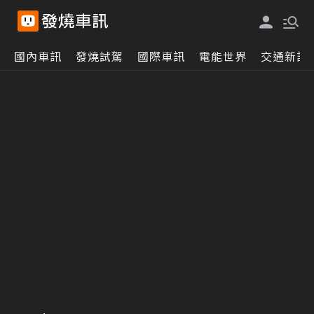
國內車訊
發燒試駕
國際車訊
電能世界
交通新訊