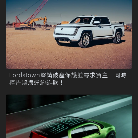
Lordstown聲請破產保護並尋求買主 同時
控告鴻海違約詐欺！